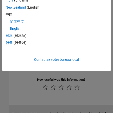
India
(English)
Version History
New Zealand
(English)
Introduced in R2023a
中国
See Also
简体中文
English
Check CWE (-cwe)
日本
(日本語)
Topics
한국
(한국어)
Check for and Review Coding Standard Violations
Contactez votre bureau local
External Websites
CWE-124
How useful was this information?