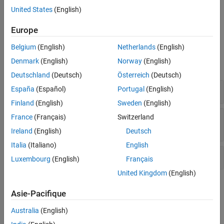
Destination buffer underflow in string manipulation
United States
(English)
Version History
See Also
Pointer dereference with tainted offset
Europe
Examples
Belgium
(English)
Netherlands
(English)
Denmark
(English)
Norway
(English)
expand all
Deutschland
(Deutsch)
Österreich
(Deutsch)
Array access with tainted index
España
(Español)
Portugal
(English)
Finland
(English)
Sweden
(English)
Destination buffer underflow in string
France
(Français)
Switzerland
manipulation
Ireland
(English)
Deutsch
Italia
(Italiano)
English
Pointer dereference with tainted offset
Luxembourg
(English)
Français
United Kingdom
(English)
Check Information
Asie-Pacifique
Category:
Memory Buffer Errors
Australia
(English)
PQL Name:
std.cwe_native.R124