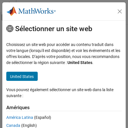
Passer au contenu
Centre d’aide MATLAB
Activer/désactiver l'affichage du menu d
Sélectionner un site web
Contenu principal
Accueil de la documentation
CWE Rule 124
Vérification, validation et test
Choisissez un site web pour accéder au contenu traduit dans
Vérification de code
Buffer Underwrite ('Buffer Underflow')
votre langue (lorsqu'il est disponible) et voir les événements et les
Since R2023a
offres locales. D’après votre position, nous vous recommandons
Polyspace Bug Finder
expand all in page
de sélectionner la région suivante :
United States
.
Reviewing and Reporting Results
Description
Polyspace Bug Finder Results
United States
The software writes to a buffer using an index or pointer that
Coding Standards
references a memory location prior to the beginning of the buffer.
Common Weakness Enumeration (CWE)
Vous pouvez également sélectionner un site web dans la liste
suivante :
Polyspace
Implementation
CWE Rule 124
The rule checker checks for these issues:
Amériques
ON THIS PAGE
Description
América Latina
(Español)
Array access with tainted index
Examples
Canada
(English)
Check Information