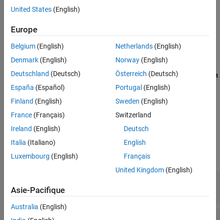
United States
(English)
Version History
Incorrect key for cryptographic algorithm
See Also
Europe
Missing cipher data to process
Belgium
(English)
Netherlands
(English)
Missing cipher final step
Denmark
(English)
Norway
(English)
Deutschland
(Deutsch)
Österreich
(Deutsch)
Missing data for encryption, decryption or signing operation
España
(Español)
Portugal
(English)
Missing parameters for key generation
Finland
(English)
Sweden
(English)
France
(Français)
Switzerland
No data added into context
Ireland
(English)
Deutsch
Examples
Italia
(Italiano)
English
expand all
Luxembourg
(English)
Français
United Kingdom
(English)
Context initialized incorrectly for cryptographic
operation
Asie-Pacifique
Australia
(English)
Incorrect key for cryptographic algorithm