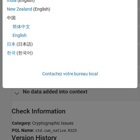
India
(English)
New Zealand
(English)
Missing cipher data to process
中国
简体中文
Missing cipher final step
English
日本
(日本語)
Missing data for encryption, decryption or
한국
(한국어)
signing operation
Missing parameters for key generation
Contactez votre bureau local
No data added into context
Check Information
Category:
Cryptographic Issues
PQL Name:
std.cwe_native.R325
Version History