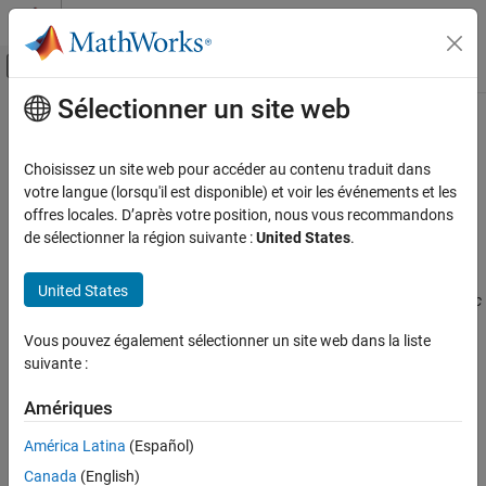
Passer au contenu
Centre d’aide MATLAB
Activer/désactiver l'affichage du menu d
Sélectionner un site web
Contenu principal
Accueil de la documentation
CWE Rule 325
Vérification, validation et test
Choisissez un site web pour accéder au contenu traduit dans
Vérification de code
Missing Cryptographic Step
votre langue (lorsqu'il est disponible) et voir les événements et les
Since R2024a
offres locales. D’après votre position, nous vous recommandons
Polyspace Bug Finder
expand all in page
de sélectionner la région suivante :
United States
.
Reviewing and Reporting Results
Description
Polyspace Bug Finder Results
United States
The product does not implement a required step in a cryptographic
Coding Standards
algorithm, resulting in weaker encryption than advertised by the
Common Weakness Enumeration (CWE)
Vous pouvez également sélectionner un site web dans la liste
algorithm.
suivante :
CWE Rule 325
Polyspace
Implementation
Amériques
ON THIS PAGE
The rule checker checks for these issues:
Description
América Latina
(Español)
Examples
Context initialized incorrectly for cryptographic operation
Canada
(English)
Check Information