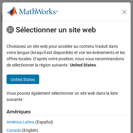
Passer au contenu
Centre d’aide MATLAB
Activer/désactiver l'affichage du menu d
Sélectionner un site web
Contenu principal
Accueil de la documentation
CWE Rule 397
Vérification, validation et test
Choisissez un site web pour accéder au contenu traduit dans
Vérification de code
Declaration of Throws for Generic Exception
votre langue (lorsqu'il est disponible) et voir les événements et les
Since R2023a
offres locales. D’après votre position, nous vous recommandons
Polyspace Bug Finder
expand all in page
de sélectionner la région suivante :
United States
.
Reviewing and Reporting Results
Description
Polyspace Bug Finder Results
United States
Throwing overly broad exceptions promotes complex error
Coding Standards
handling code that is more likely to contain security vulnerabilities.
Common Weakness Enumeration (CWE)
Vous pouvez également sélectionner un site web dans la liste
suivante :
Polyspace
Implementation
CWE Rule 397
The rule checker checks for
Declaration of throw for generic
Amériques
ON THIS PAGE
exception
.
Description
América Latina
(Español)
Examples
Examples
Canada
(English)
Check Information