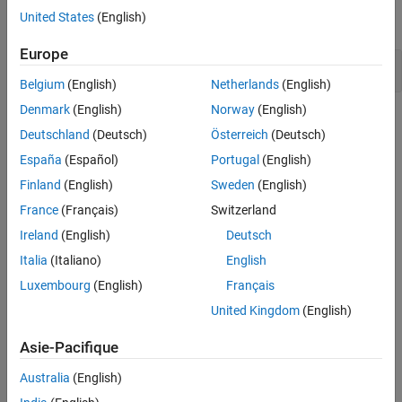
United States
(English)
expand all
Version History
See Also
Europe
Declaration of throw for generic exception
Belgium
(English)
Netherlands
(English)
Denmark
(English)
Norway
(English)
Check Information
Deutschland
(Deutsch)
Österreich
(Deutsch)
Category:
Error Conditions, Return Values, Status Codes
España
(Español)
Portugal
(English)
PQL Name:
std.cwe_native.R397
Finland
(English)
Sweden
(English)
Version History
France
(Français)
Switzerland
Introduced in R2023a
Ireland
(English)
Deutsch
Italia
(Italiano)
English
See Also
Luxembourg
(English)
Français
Check CWE (-cwe)
United Kingdom
(English)
Topics
Asie-Pacifique
Check for and Review Coding Standard Violations
Australia
(English)