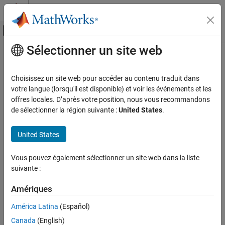
Passer au contenu
Centre d’aide MATLAB
Activer/désactiver l'affichage du menu d
Sélectionner un site web
Contenu principal
Accueil de la documentation
CWE Rule 404
Vérification, validation et test
Choisissez un site web pour accéder au contenu traduit dans
Vérification de code
Improper Resource Shutdown or Release
votre langue (lorsqu'il est disponible) et voir les événements et les
Since R2024a
offres locales. D’après votre position, nous vous recommandons
Polyspace Bug Finder
expand all in page
de sélectionner la région suivante :
United States
.
Reviewing and Reporting Results
Description
Polyspace Bug Finder Results
United States
The product does not release or incorrectly releases a resource
Coding Standards
before it is made available for re-use.
Common Weakness Enumeration (CWE)
Vous pouvez également sélectionner un site web dans la liste
suivante :
Polyspace
Implementation
CWE Rule 404
The rule checker checks for these issues:
Amériques
ON THIS PAGE
Description
América Latina
(Español)
Invalid deletion of pointer
Examples
Canada
(English)
Check Information