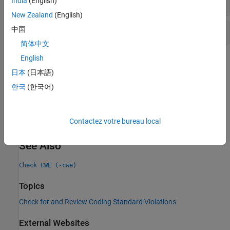
Windows
India
(English)
New Zealand
(English)
Thread-specific memory leak
中国
简体中文
English
Check Information
日本
(日本語)
Category:
Others
한국
(한국어)
PQL Name:
std.cwe_native.R404
Version History
Contactez votre bureau local
Introduced in R2024a
See Also
Check CWE (-cwe)
Topics
Check for and Review Coding Standard Violations
External Websites