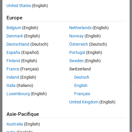
Invalid free of pointer
United States
(English)
Version History
See Also
Memory leak
Europe
Mismatched alloc/dealloc functions on Windows
Belgium
(English)
Netherlands
(English)
Denmark
(English)
Norway
(English)
Thread-specific memory leak
Deutschland
(Deutsch)
Österreich
(Deutsch)
Examples
España
(Español)
Portugal
(English)
Finland
(English)
Sweden
(English)
expand all
France
(Français)
Switzerland
Invalid deletion of pointer
Ireland
(English)
Deutsch
Italia
(Italiano)
English
Invalid free of pointer
Luxembourg
(English)
Français
United Kingdom
(English)
Memory leak
Asie-Pacifique
Australia
(English)
Mismatched alloc/dealloc functions on