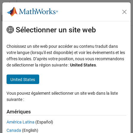
Passer au contenu
Centre d’aide MATLAB
Activer/désactiver l'affichage du menu d
Sélectionner un site web
Contenu principal
Accueil de la documentation
CWE Rule 476
Vérification, validation et test
Choisissez un site web pour accéder au contenu traduit dans
Vérification de code
NULL Pointer Dereference
votre langue (lorsqu'il est disponible) et voir les événements et les
Since R2023a
offres locales. D’après votre position, nous vous recommandons
Polyspace Bug Finder
expand all in page
de sélectionner la région suivante :
United States
.
Reviewing and Reporting Results
Description
Polyspace Bug Finder Results
United States
A NULL pointer dereference occurs when the application
Coding Standards
dereferences a pointer that it expects to be valid, but is NULL,
Common Weakness Enumeration (CWE)
Vous pouvez également sélectionner un site web dans la liste
typically causing a crash or exit.
suivante :
CWE Rule 476
Polyspace
Implementation
Amériques
ON THIS PAGE
The rule checker checks for
Dereference of a null pointer
.
Description
América Latina
(Español)
Examples
Examples
Canada
(English)
Check Information