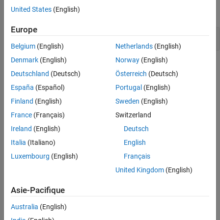
United States
(English)
expand all
Version History
See Also
Europe
Dereference of a null pointer
Belgium
(English)
Netherlands
(English)
Denmark
(English)
Norway
(English)
Check Information
Deutschland
(Deutsch)
Österreich
(Deutsch)
Category:
Pointer Issues
España
(Español)
Portugal
(English)
PQL Name:
std.cwe_native.R476
Finland
(English)
Sweden
(English)
Version History
France
(Français)
Switzerland
Introduced in R2023a
Ireland
(English)
Deutsch
Italia
(Italiano)
English
See Also
Luxembourg
(English)
Français
Check CWE (-cwe)
United Kingdom
(English)
Topics
Asie-Pacifique
Check for and Review Coding Standard Violations
Australia
(English)