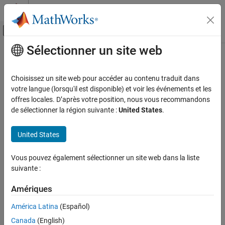
Passer au contenu
Centre d’aide MATLAB
Activer/désactiver l'affichage du menu d
Sélectionner un site web
Contenu principal
Accueil de la documentation
CWE Rule 768
Vérification, validation et test
Choisissez un site web pour accéder au contenu traduit dans
Vérification de code
Incorrect Circuit Evaluation
votre langue (lorsqu'il est disponible) et voir les événements et les
Since R2026a
offres locales. D’après votre position, nous vous recommandons
Polyspace Bug Finder
expand all in page
de sélectionner la région suivante :
United States
.
Reviewing and Reporting Results
Description
Polyspace Bug Finder Results
United States
Incorrect Circuit Evaluation
Coding Standards
Common Weakness Enumeration (CWE)
Vous pouvez également sélectionner un site web dans la liste
Polyspace
Implementation
suivante :
CWE Rule 768
The rule checker checks for the issue
Right hand operand of a
logical && or || operator contains persistent side effects
.
Amériques
ON THIS PAGE
Description
Examples
América Latina
(Español)
Examples
Canada
(English)
Check Information