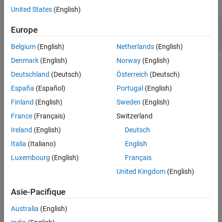
expand all
United States
(English)
Version History
See Also
Right hand operand of a logical && or || operator
Europe
contains persistent side effects
Belgium
(English)
Netherlands
(English)
Denmark
(English)
Norway
(English)
Check Information
Deutschland
(Deutsch)
Österreich
(Deutsch)
Category:
Others
España
(Español)
Portugal
(English)
PQL Name:
std.cwe_native.R768
Finland
(English)
Sweden
(English)
Version History
France
(Français)
Switzerland
Introduced in R2026a
Ireland
(English)
Deutsch
Italia
(Italiano)
English
See Also
Luxembourg
(English)
Français
Check CWE (-cwe)
United Kingdom
(English)
Topics
Asie-Pacifique
Check for and Review Coding Standard Violations
Australia
(English)
External Websites