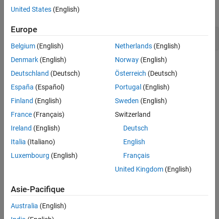
United States
(English)
expand all
Version History
See Also
Europe
Resource leak
Belgium
(English)
Netherlands
(English)
Denmark
(English)
Norway
(English)
Check Information
Deutschland
(Deutsch)
Österreich
(Deutsch)
Category:
Others
España
(Español)
Portugal
(English)
PQL Name:
std.cwe_native.R773
Finland
(English)
Sweden
(English)
Version History
France
(Français)
Switzerland
Introduced in R2026a
Ireland
(English)
Deutsch
Italia
(Italiano)
English
See Also
Luxembourg
(English)
Français
Check CWE (-cwe)
United Kingdom
(English)
Topics
Asie-Pacifique
Check for and Review Coding Standard Violations
Australia
(English)