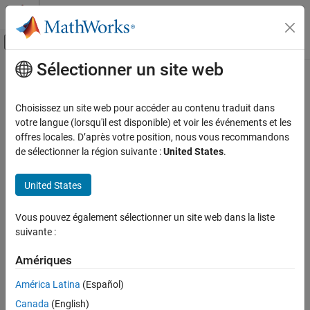
Passer au contenu
Centre d’aide MATLAB
Activer/désactiver l'affichage du menu d
Sélectionner un site web
Contenu principal
Accueil de la documentation
CWE Rule 773
Vérification, validation et test
Choisissez un site web pour accéder au contenu traduit dans
Vérification de code
Missing Reference to Active File Descriptor or Handle
votre langue (lorsqu'il est disponible) et voir les événements et les
Since R2026a
offres locales. D’après votre position, nous vous recommandons
Polyspace Bug Finder
expand all in page
de sélectionner la région suivante :
United States
.
Reviewing and Reporting Results
Description
Polyspace Bug Finder Results
United States
The product does not properly maintain references to a file
Coding Standards
descriptor or handle, which prevents that file descriptor/handle
Common Weakness Enumeration (CWE)
Vous pouvez également sélectionner un site web dans la liste
from being reclaimed.
suivante :
CWE Rule 773
Polyspace
Implementation
Amériques
ON THIS PAGE
The rule checker checks for
Resource leak
.
Description
América Latina
(Español)
Examples
Examples
Canada
(English)
Check Information