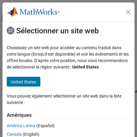
Passer au contenu
Centre d’aide MATLAB
Activer/désactiver l'affichage du menu d
Sélectionner un site web
Contenu principal
Accueil de la documentation
CWE Rule 88
Vérification, validation et test
Choisissez un site web pour accéder au contenu traduit dans
Vérification de code
Improper Neutralization of Argument Delimiters in a Command
votre langue (lorsqu'il est disponible) et voir les événements et les
('Argument Injection')
offres locales. D’après votre position, nous vous recommandons
Polyspace Bug Finder
Since R2024a
de sélectionner la région suivante :
United States
.
Reviewing and Reporting Results
expand all in page
Polyspace Bug Finder Results
Description
United States
Coding Standards
The product constructs a string for a command to be executed by a
Common Weakness Enumeration (CWE)
Vous pouvez également sélectionner un site web dans la liste
separate component in another control sphere, but it does not
suivante :
properly delimit the intended arguments, options, or switches
CWE Rule 88
within that command string.
Amériques
ON THIS PAGE
Description
Polyspace
Implementation
América Latina
(Español)
Examples
The rule checker checks for these issues:
Canada
(English)
Check Information