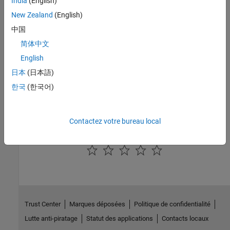
India
(English)
New Zealand
(English)
See Also
中国
Check CWE (-cwe)
简体中文
Topics
English
日本
(日本語)
Check for and Review Coding Standard Violations
한국
(한국어)
External Websites
CWE-88
Contactez votre bureau local
How useful was this information?
Trust Center
Marques déposées
Politique de confidentialité
Lutte anti-piratage
Statut des applications
Contacts locaux