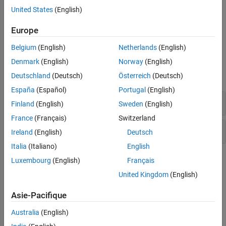
United States
(English)
Version History
Execution of externally controlled command
See Also
Europe
Unsafe call to a system function
Belgium
(English)
Netherlands
(English)
Examples
Denmark
(English)
Norway
(English)
expand all
Deutschland
(Deutsch)
Österreich
(Deutsch)
España
(Español)
Portugal
(English)
Execution of externally controlled command
Finland
(English)
Sweden
(English)
France
(Français)
Switzerland
Unsafe call to a system function
Ireland
(English)
Deutsch
Italia
(Italiano)
English
Check Information
Luxembourg
(English)
Français
United Kingdom
(English)
Category:
Data Neutralization Issues
PQL Name:
std.cwe_native.R88
Asie-Pacifique
Version History
Australia
(English)
Introduced in R2024a