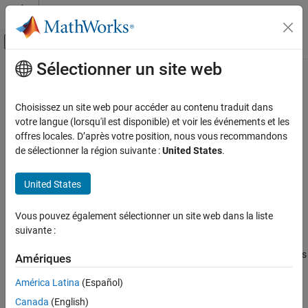
Passer au contenu
Centre d’aide MATLAB
Activer/désactiver l'affichage du menu d
Sélectionner un site web
Contenu principal
Accueil de la documentation
MISRA C++:2008 Rule 9-3-2
Vérification, validation et test
Choisissez un site web pour accéder au contenu traduit dans
Vérification de code
Member functions shall not return non-const handles to class-
votre langue (lorsqu'il est disponible) et voir les événements et les
data
offres locales. D’après votre position, nous vous recommandons
Polyspace Bug Finder
de sélectionner la région suivante :
United States
.
Reviewing and Reporting Results
Description
Polyspace Bug Finder Results
United States
Member functions shall not return non-const handles to class-
Coding Standards
1
data.
MISRA C++:2008 Rules
Vous pouvez également sélectionner un site web dans la liste
suivante :
Polyspace
Implementation
MISRA C++:2008 Rule 9-3-2
The checker flags a rule violation only if a member function returns
Amériques
ON THIS PAGE
a non-
pointer or reference to a nonstatic data member. The
const
Description
América Latina
(Español)
rule does not apply to static data members.
Check Information
Canada
(English)
Version History