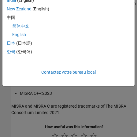
India
(English)
1
All MISRA coding rules and directives are © Copyright The MISRA
New Zealand
(English)
Consortium Limited 2021.
中国
The MISRA coding standards referenced in the
Polyspace Bug
简体中文
Finder™
documentation are from the following MISRA standards:
English
MISRA C:2004
日本
(日本語)
한국
(한국어)
MISRA C:2012
MISRA C:2023
Contactez votre bureau local
MISRA C++:2008
MISRA C++:2023
MISRA and MISRA C are registered trademarks of The MISRA
Consortium Limited 2021.
How useful was this information?