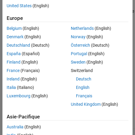
Troubleshooting
United States
(English)
See Also
®
If you expect a rule violation but Polyspace
does not report it, see
Diagnose Why Coding Standard Violations Do Not Appear as
Europe
Expected
.
Belgium
(English)
Netherlands
(English)
Check Information
Denmark
(English)
Norway
(English)
Deutschland
(Deutsch)
Österreich
(Deutsch)
Group:
Classes
España
(Español)
Portugal
(English)
Category:
Required
Version History
Finland
(English)
Sweden
(English)
France
(Français)
Switzerland
Introduced in R2013b
Ireland
(English)
Deutsch
See Also
Italia
(Italiano)
English
Luxembourg
(English)
Français
Check MISRA C++:2008 (-misra-cpp)
United Kingdom
(English)
Topics
Asie-Pacifique
Check for and Review Coding Standard Violations
Australia
(English)