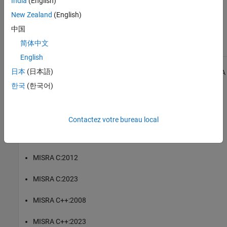
India
(English)
|
Check MISRA C:2023 (-misra-c-2023)
MISRA C:2023 Rule 12.1
New Zealand
(English)
Topics
中国
Check for and Review Coding Standard Violations
简体中文
English
1
日本
(日本語)
All MISRA coding rules and directives are © Copyright The MISRA
Consortium Limited 2021.
한국
(한국어)
®
The MISRA coding standards referenced in the
Polyspace
Bug
Finder™
documentation are from the following MISRA standards:
Contactez votre bureau local
MISRA C:2004
MISRA C:2012
MISRA C:2023
MISRA C++:2008
MISRA C++:2023