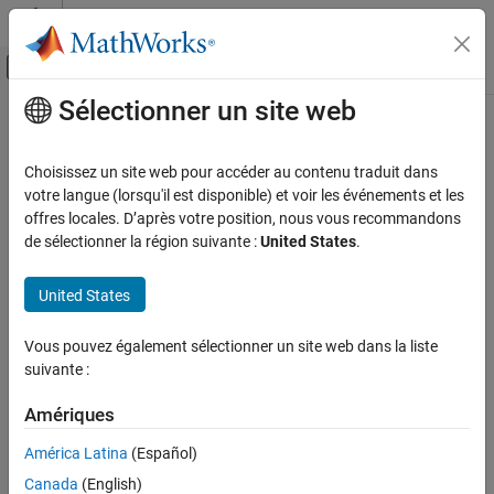
Passer au contenu
Centre d’aide MATLAB
Activer/désactiver l'affichage du menu d
Sélectionner un site web
Contenu principal
Accueil de la documentation
MISRA C:2023 Rule 12.3
Vérification, validation et test
Choisissez un site web pour accéder au contenu traduit dans
Vérification de code
The comma operator should not be used
votre langue (lorsqu'il est disponible) et voir les événements et les
Since R2024a
offres locales. D’après votre position, nous vous recommandons
Polyspace Bug Finder
expand all in page
de sélectionner la région suivante :
United States
.
Reviewing and Reporting Results
Description
Polyspace Bug Finder Results
United States
1
The comma operator should not be used
.
Coding Standards
MISRA C:2023 Directives and Rules
Vous pouvez également sélectionner un site web dans la liste
Rationale
suivante :
MISRA C:2023 Rule 12.3
The comma operator can be detrimental to readability. You can
often write the same code in another form.
Amériques
ON THIS PAGE
Description
Troubleshooting
América Latina
(Español)
Examples
Canada
(English)
If you expect a rule violation but do not see it, refer to
Diagnose
Check Information