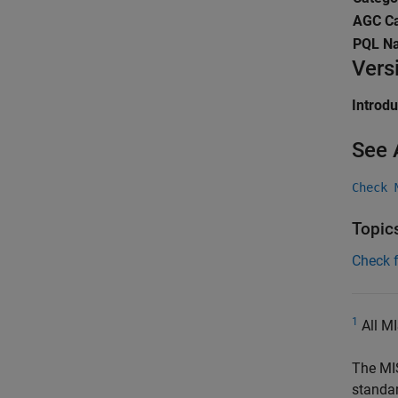
AGC Ca
PQL N
Vers
Introd
See 
Check 
Topic
Check 
1
All MI
The MI
standa