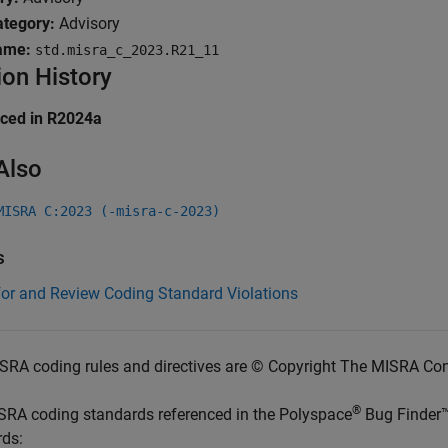
tegory:
Advisory
ame:
std.misra_c_2023.R21_11
ion History
uced in R2024a
Also
MISRA C:2023 (-misra-c-2023)
s
for and Review Coding Standard Violations
SRA coding rules and directives are © Copyright The MISRA Co
®
SRA coding standards referenced in the
Polyspace
Bug Finder
rds: