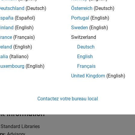
function is a macro and the macro is expanded in the code, this rul
Deutschland
(Deutsch)
Österreich
(Deutsch)
d.
España
(Español)
Portugal
(English)
inland
(English)
Sweden
(English)
leshooting
rance
(Français)
Switzerland
xpect a rule violation but do not see it, refer to
Diagnose Why Cod
reland
(English)
Deutsch
ed
.
talia
(Italiano)
English
mples
Luxembourg
(English)
Français
all
United Kingdom
(English)
se of Function in
tgmath.h
Contactez votre bureau local
k Information
Standard Libraries
ry:
Advisory