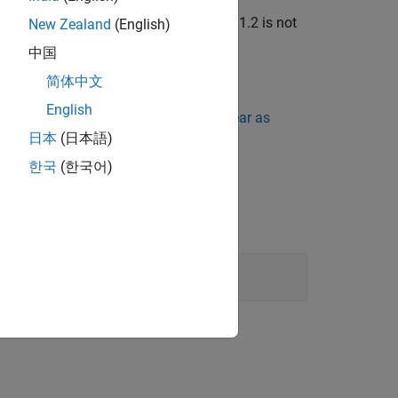
e is violated. It is assumed that rule 21.2 is not
New Zealand
(English)
中国
简体中文
English
ing Standard Violations Do Not Appear as
日本
(日本語)
한국
(한국어)