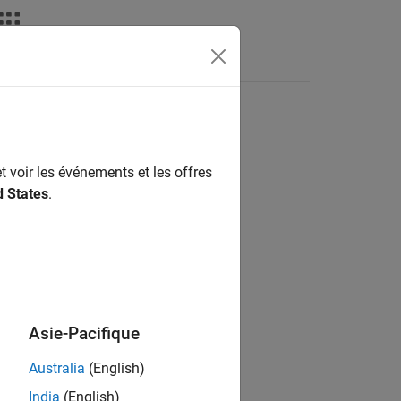
Fonctions
Videos
Answers
t voir les événements et les offres
d States
.
Asie-Pacifique
Australia
(English)
India
(English)