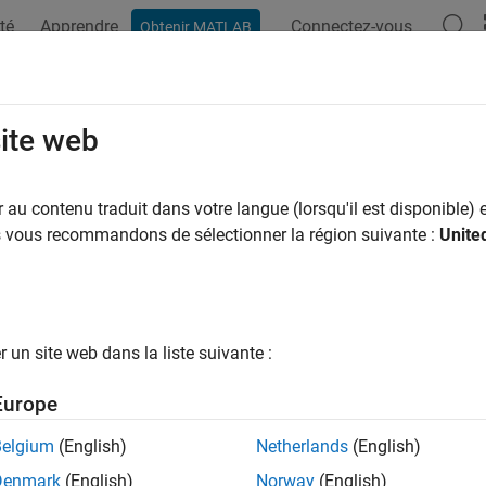
té
Apprendre
Connectez-vous
Obtenir MATLAB
ation
Exemples
Options Polyspace
Résultats Polyspace
RA C:2023 Rule 21.11
site web
ndard header file <tgmath.h> should not be used
au contenu traduit dans votre langue (lorsqu'il est disponible) e
R2024a
us vous recommandons de sélectionner la région suivante :
Unite
all in page
ription
1
ndard header file <tgmath.h> should not be used
.
un site web dans la liste suivante :
nale
Europe
he facilities of this header file can cause undefined behavior.
Belgium
(English)
Netherlands
(English)
pace
Implementation
Denmark
(English)
Norway
(English)