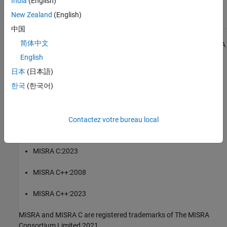
India
(English)
Check for and Review Coding Standard Violations
New Zealand
(English)
中国
1
简体中文
All MISRA coding rules and directives are © Copyright The MISRA
Consortium Limited 2021.
English
日本
(日本語)
®
The MISRA coding standards referenced in the
Polyspace
Bug
한국
(한국어)
Finder™
documentation are from the following MISRA standards:
MISRA C:2004
Contactez votre bureau local
MISRA C:2012
MISRA C:2023
MISRA C++:2008
MISRA C++:2023
MISRA and MISRA C are registered trademarks of The MISRA
Consortium Limited 2021.