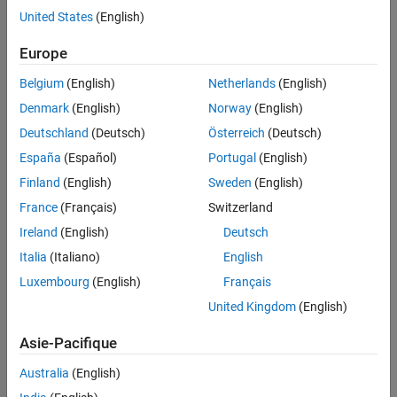
violated.
United States
(English)
See Also
Troubleshooting
Europe
If you expect a rule violation but do not see it, refer to
Diagnose
Belgium
(English)
Netherlands
(English)
Why Coding Standard Violations Do Not Appear as Expected
.
Denmark
(English)
Norway
(English)
Check Information
Deutschland
(Deutsch)
Österreich
(Deutsch)
España
(Español)
Portugal
(English)
Group:
Standard Libraries
Finland
(English)
Sweden
(English)
Category:
Required
France
(Français)
Switzerland
AGC Category:
Required
PQL Name:
std.misra_c_2023.R21_4
Ireland
(English)
Deutsch
Version History
Italia
(Italiano)
English
Luxembourg
(English)
Français
Introduced in R2024a
United Kingdom
(English)
See Also
Asie-Pacifique
Check MISRA C:2023 (-misra-c-2023)
Australia
(English)
Topics