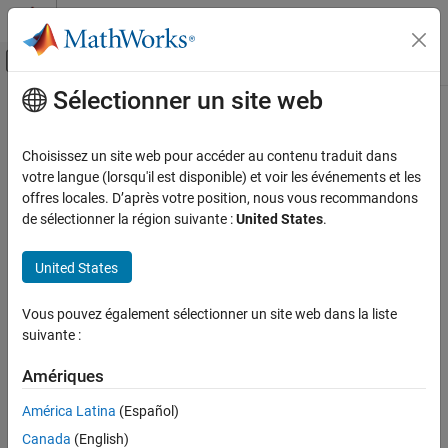
Passer au contenu
Centre d’aide MATLAB
Activer/désactiver l'affichage du menu d
Sélectionner un site web
Contenu principal
Accueil de la documentation
MISRA C:2023 Rule 21.8
Vérification, validation et test
Choisissez un site web pour accéder au contenu traduit dans
Vérification de code
The Standard Library termination functions of
shall
votre langue (lorsqu'il est disponible) et voir les événements et les
<stdlib.h>
not be used
offres locales. D’après votre position, nous vous recommandons
Polyspace Bug Finder
Since R2024a
de sélectionner la région suivante :
United States
.
Reviewing and Reporting Results
expand all in page
Polyspace Bug Finder Results
Description
United States
Coding Standards
The Standard Library termination functions of
shall
<stdlib.h>
MISRA C:2023 Directives and Rules
Vous pouvez également sélectionner un site web dans la liste
not be used.
suivante :
MISRA C:2023 Rule 21.8
Rationale
Amériques
ON THIS PAGE
Using these functions can cause undefined and implementation-
Description
América Latina
(Español)
defined behaviors.
Examples
Canada
(English)
Check Information