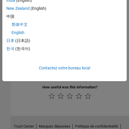
India
(English)
AGC Category:
Required
New Zealand
(English)
PQL Name:
std.misra_c_2023.R21_8
中国
Version History
简体中文
Introduced in R2024a
English
日本
(日本語)
See Also
한국
(한국어)
Check MISRA C:2023 (-misra-c-2023)
Topics
Contactez votre bureau local
Check for and Review Coding Standard Violations
How useful was this information?
Trust Center
Marques déposées
Politique de confidentialité