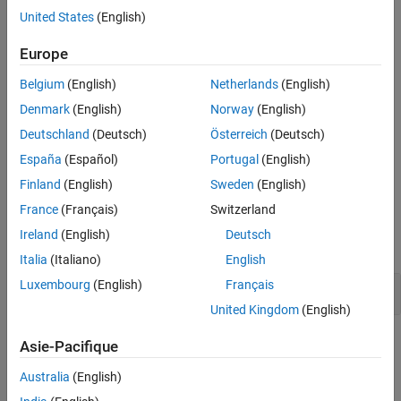
Polyspace
Implementation
United States
(English)
Version History
®
Polyspace
flags the use of the
,
,
, or
abort
exit
_Exit
quick_exit
See Also
functions that are defined in
.
Europe
<stdlib.h>
Belgium
(English)
Netherlands
(English)
If these functions are user-defined, Polyspace does not flag them.
Denmark
(English)
Norway
(English)
Troubleshooting
Deutschland
(Deutsch)
Österreich
(Deutsch)
If you expect a rule violation but do not see it, refer to
Diagnose
España
(Español)
Portugal
(English)
Why Coding Standard Violations Do Not Appear as Expected
.
Finland
(English)
Sweden
(English)
Examples
France
(Français)
Switzerland
Ireland
(English)
Deutsch
expand all
Italia
(Italiano)
English
Luxembourg
(English)
Français
Avoid Unsafe Termination Functions
United Kingdom
(English)
Check Information
Asie-Pacifique
Australia
(English)
Group:
Standard Libraries
Category:
Required