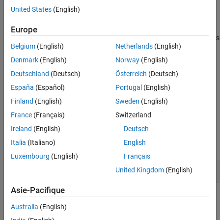
in the context as a final step.
Result Information
United States
(English)
Version History
Risk
Europe
See Also
A missing final step might indicate that the hash is incomplete or is
Belgium
(English)
Netherlands
(English)
non-secure.
Denmark
(English)
Norway
(English)
Fix
Deutschland
(Deutsch)
Österreich
(Deutsch)
Perform a final step to sign, verify, or retrieve date from the
España
(Español)
Portugal
(English)
message digest context before you clean up or reinitialize the
Finland
(English)
Sweden
(English)
context.
France
(Français)
Switzerland
Examples
Ireland
(English)
Deutsch
Italia
(Italiano)
English
expand all
Luxembourg
(English)
Français
Missing Final Step Before Context Cleanup
United Kingdom
(English)
Asie-Pacifique
Result Information
Australia
(English)
Group:
Cryptography