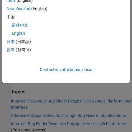
India
(English)
Language:
C | C++
New Zealand
(English)
Default:
Off
中国
Command-Line Syntax:
CRYPTO_MD_NO_FINAL
简体中文
Impact:
Medium
PQL Name:
std.defects.CRYPTO_MD_NO_FINAL
English
Version History
日本
(日本語)
Introduced in R2020a
한국
(한국어)
See Also
Contactez votre bureau local
|
|
Find defects (-checkers)
No data added into context
Nonsecure hash algorithm
Topics
Interpret Polyspace Bug Finder Results in Polyspace Platform User
Interface
Address Polyspace Results Through Bug Fixes or Justifications
Interpret Bug Finder Results in Polyspace Access Web Interface
(Polyspace Access)