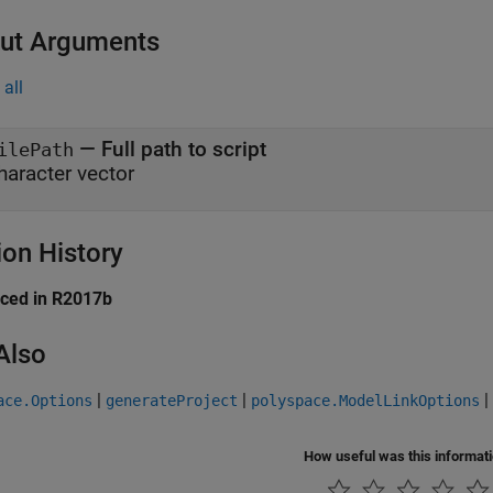
ut Arguments
all
— Full path to script
ilePath
haracter vector
ion History
uced in R2017b
Also
|
|
|
ace.Options
generateProject
polyspace.ModelLinkOptions
How useful was this informat