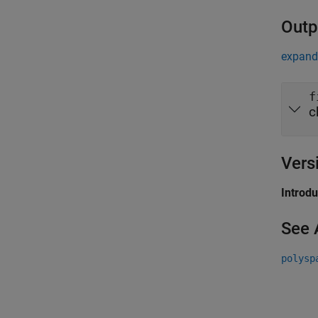
Outp
expand 
f
c
Vers
Introd
See 
polysp