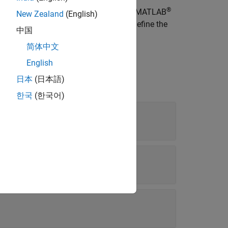
®
es of a
object to a MATLAB
polyspace.Options
New Zealand
(English)
object. You can run the script later to define the
中国
简体中文
English
日本
(日本語)
한국
(한국어)
s
object