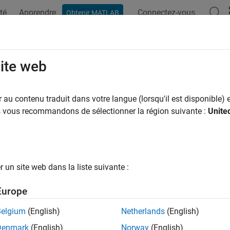
té
Apprendre
Connectez-vous
Obtenir MATLAB
ation
Exemples
Options Polyspace
Résultats Polyspace
ript
site web
polyspace.Options
au contenu traduit dans votre langue (lorsqu'il est disponible) e
pace:
polyspace
us vous recommandons de sélectionner la région suivante :
Unite
yspace options object definition to a script
all in page
un site web dans la liste suivante :
ax
Europe
th = opts.toScript(fileName,positionInScript)
Belgium
(English)
Netherlands
(English)
ription
Denmark
(English)
Norway
(English)