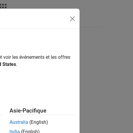
Fonctions
Videos
Answers
t voir les événements et les offres
d States
.
Asie-Pacifique
Australia
(English)
India
(English)