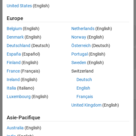
Input Arguments
Input Arguments
United States
(English)
Output Arguments
expand all
Europe
Examples
Version History
Belgium
(English)
Netherlands
(English)
—
Polyspace project
proj
object
polyspace.Project
Denmark
(English)
Norway
(English)
Deutschland
(Deutsch)
Österreich
(Deutsch)
—
Type of analysis
product
España
(Español)
Portugal
(English)
|
'bugFinder'
'codeProver'
Finland
(English)
Sweden
(English)
France
(Français)
Switzerland
Output Arguments
Ireland
(English)
Deutsch
Italia
(Italiano)
English
expand all
Luxembourg
(English)
Français
— Results of a Code Prover analysis
status
United Kingdom
(English)
|
true
false
Asie-Pacifique
Australia
(English)
Examples