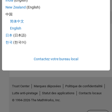
India
(English)
expand all
New Zealand
(English)
中国
Read Results to MATLAB Tables
简体中文
English
Version History
日本
(日本語)
Introduced in R2017b
한국
(한국어)
How useful was this information?
Contactez votre bureau local
Trust Center
Marques déposées
Politique de confidentialité
Lutte anti-piratage
Statut des applications
Contacts locaux
© 1994-2026 The MathWorks, Inc.