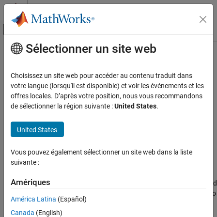
Passer au contenu
Centre d’aide MATLAB
Activer/désactiver l'affichage du menu d
Sélectionner un site web
Contenu principal
Accueil de la documentation
run
Vérification, validation et test
Choisissez un site web pour accéder au contenu traduit dans
Vérification de code
Run a
Polyspace
analysis
votre langue (lorsqu'il est disponible) et voir les événements et les
offres locales. D’après votre position, nous vous recommandons
Polyspace Bug Finder
expand all in page
de sélectionner la région suivante :
United States
.
Running Bug Finder
Syntax
Bug Finder Analysis with MATLAB Scripts
United States
run(proj, product)
Polyspace Bug Finder
Vous pouvez également sélectionner un site web dans la liste
Description
Continuous Integration
suivante :
®
=
runs a
Polyspace
Bug Finder™
or
status
run(
,
)
proj
product
run
Amériques
Polyspace Code Prover™
analysis using the configuration specified
ON THIS PAGE
in the
object
. The analysis results are also
polyspace.Project
proj
América Latina
(Español)
Syntax
stored in
.
proj
Description
Canada
(English)