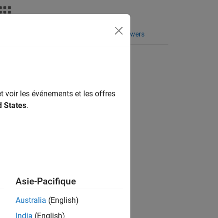
Fonctions
Vidéos
MATLAB Answers
t voir les événements et les offres
ion?
d States
.
Asie-Pacifique
Australia
(English)
India
(English)