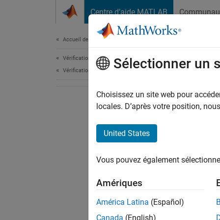
Passer au contenu
Centre d’aide MATLAB
Communau
Document
Accueil de la documentation
Vérification, validation et test
Sélectionner un 
Vérification de code
Choisissez un site web pour accéder 
locales. D’après votre position, no
United States
Vous pouvez également sélectionner 
Amériques
América Latina
(Español)
Canada
(English)