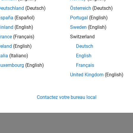
Deutschland
(Deutsch)
Österreich
(Deutsch)
España
(Español)
Portugal
(English)
inland
(English)
Sweden
(English)
rance
(Français)
Switzerland
reland
(English)
Deutsch
talia
(Italiano)
English
Luxembourg
(English)
Français
United Kingdom
(English)
Contactez votre bureau local