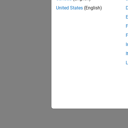
United States
(English)
F
F
I
I