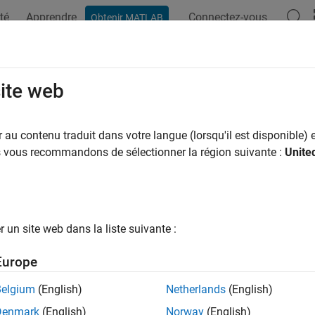
té
Apprendre
Connectez-vous
Obtenir MATLAB
ation
Exemples
Options Polyspace
Résultats Polyspace
site web
au contenu traduit dans votre langue (lorsqu'il est disponible) e
How useful was this informat
us vous recommandons de sélectionner la région suivante :
Unite
un site web dans la liste suivante :
Europe
Belgium
(English)
Netherlands
(English)
Denmark
(English)
Norway
(English)