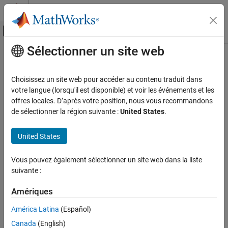
Passer au contenu
Centre d’aide MATLAB
Activer/désactiver l'affichage du menu d
Sélectionner un site web
Contenu principal
Accueil de la documentation
Vérification, validation et test
Choisissez un site web pour accéder au contenu traduit dans
Vérification de code
votre langue (lorsqu'il est disponible) et voir les événements et les
offres locales. D’après votre position, nous vous recommandons
How useful was this information?
de sélectionner la région suivante :
United States
.
United States
Vous pouvez également sélectionner un site web dans la liste
suivante :
Amériques
América Latina
(Español)
Canada
(English)