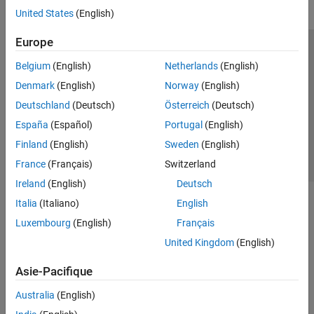
United States
(English)
Europe
Trust Center
Marques déposées
Politique de confidentialité
Belgium
(English)
Netherlands
(English)
Lutte anti-piratage
Statut des applications
Contacts locaux
Denmark
(English)
Norway
(English)
© 1994-2026 The MathWorks, Inc.
Deutschland
(Deutsch)
Österreich
(Deutsch)
España
(Español)
Portugal
(English)
Sélectionner 
France
Finland
(English)
Sweden
(English)
France
(Français)
Switzerland
Ireland
(English)
Deutsch
Italia
(Italiano)
English
Luxembourg
(English)
Français
United Kingdom
(English)
Asie-Pacifique
Australia
(English)