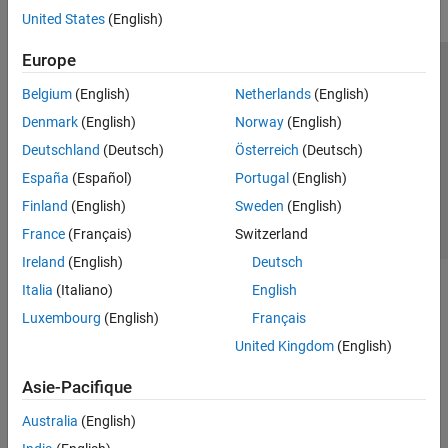
United States
(English)
Europe
Trust Center
Marques déposées
Politique de confidentialité
Belgium
(English)
Netherlands
(English)
Lutte anti-piratage
Statut des applications
Contacts locaux
Denmark
(English)
Norway
(English)
© 1994-2026 The MathWorks, Inc.
Deutschland
(Deutsch)
Österreich
(Deutsch)
España
(Español)
Portugal
(English)
Sélectionner 
France
Finland
(English)
Sweden
(English)
France
(Français)
Switzerland
Ireland
(English)
Deutsch
Italia
(Italiano)
English
Luxembourg
(English)
Français
United Kingdom
(English)
Asie-Pacifique
Australia
(English)