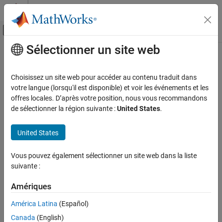
Passer au contenu
Centre d’aide MATLAB
Activer/désactiver l'affichage du menu d
Sélectionner un site web
Contenu principal
Accueil de la documentation
Vérification, validation et test
Choisissez un site web pour accéder au contenu traduit dans
Vérification de code
votre langue (lorsqu'il est disponible) et voir les événements et les
offres locales. D’après votre position, nous vous recommandons
How useful was this information?
de sélectionner la région suivante :
United States
.
United States
Vous pouvez également sélectionner un site web dans la liste
suivante :
Amériques
América Latina
(Español)
Canada
(English)