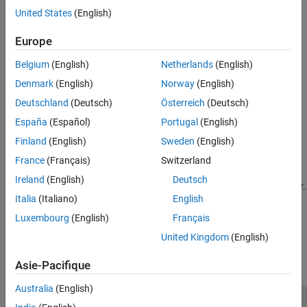
United States
(English)
Topics
Europe
Migrate to Bug Finder
Belgium
(English)
Netherlands
(English)
Justify Coding Rule Violations Using Code Prover Checks
Denmark
(English)
Norway
(English)
Use green runtime checks in Code Prover to allow exceptions for
Deutschland
(Deutsch)
Österreich
(Deutsch)
coding rule violations.
España
(Español)
Portugal
(English)
Migrate Code Prover Workflows for Checking Coding Standards
Finland
(English)
Sweden
(English)
and Code Metrics to Bug Finder
Use Bug Finder instead of Code Prover to check compliance with
France
(Français)
Switzerland
various coding standards, naming conventions, and code
Ireland
(English)
Deutsch
complexity standards. Calculate code metrics by using Bug Finder.
Italia
(Italiano)
English
Luxembourg
(English)
Français
How useful was this information?
United Kingdom
(English)
Asie-Pacifique
Australia
(English)