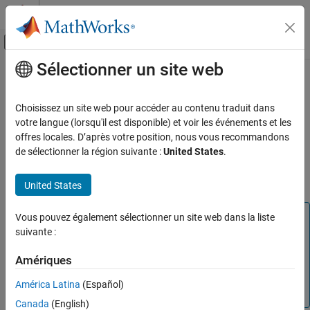
Passer au contenu
Centre d’aide MATLAB
Activer/désactiver l'affichage du menu d
Sélectionner un site web
Contenu principal
Accueil de la documentation
Coding Standards
Vérification, validation et test
Choisissez un site web pour accéder au contenu traduit dans
Vérification de code
Migrate your workflow for checking coding standard compliance
votre langue (lorsqu'il est disponible) et voir les événements et les
to Bug Finder. See description and examples of coding rules
offres locales. D’après votre position, nous vous recommandons
Polyspace Code Prover
checkers in Bug Finder documentation
de sélectionner la région suivante :
United States
.
Reviewing and Reporting Results
Check compliance with coding standards and naming
Polyspace Code Prover Results
conventions.
United States
Coding Standards
Note
Vous pouvez également sélectionner un site web dans la liste
suivante :
Code Prover no longer supports checking compliance with
external coding standards and calculating code metrics.
Amériques
Migrate to Bug Finder for these workflows. See
Migrate
Code Prover Workflows for Checking Coding Standards
América Latina
(Español)
and Code Metrics to Bug Finder
.
Canada
(English)