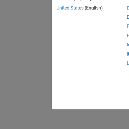
United States
(English)
F
F
I
I