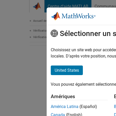
Passer au contenu
Centre d’aide MATLAB
Communau
Document
Accueil de la documentation
Vérification, validation et test
Sélectionner un 
Vérification de code
Choisissez un site web pour accéder 
locales. D’après votre position, no
United States
Vous pouvez également sélectionner 
Amériques
América Latina
(Español)
Canada
(English)