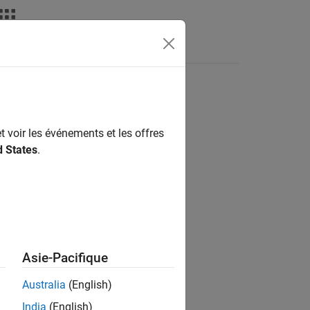
Videos
Answers
t voir les événements et les offres
ion?
d States
.
Asie-Pacifique
Australia
(English)
India
(English)