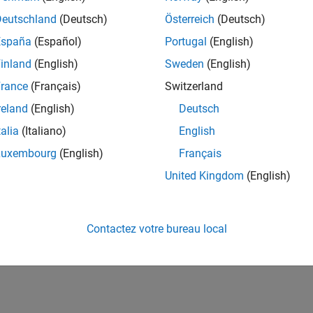
Deutschland
(Deutsch)
Österreich
(Deutsch)
España
(Español)
Portugal
(English)
inland
(English)
Sweden
(English)
rance
(Français)
Switzerland
reland
(English)
Deutsch
talia
(Italiano)
English
Luxembourg
(English)
Français
United Kingdom
(English)
Contactez votre bureau local