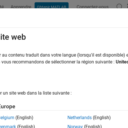
té
Apprendre
Connectez-vous
Obtenir MATLAB
ation
Options Polyspace
Résultats Polyspace
Fonctions
site web
au contenu traduit dans votre langue (lorsqu'il est disponible) e
How useful was this informat
us vous recommandons de sélectionner la région suivante :
Unite
un site web dans la liste suivante :
Europe
Belgium
(English)
Netherlands
(English)
Denmark
(English)
Norway
(English)