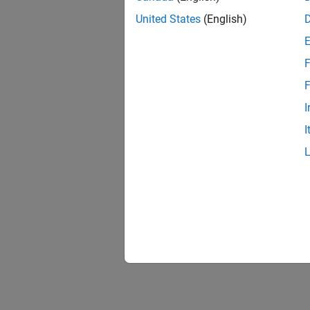
United States
(English)
F
F
I
I