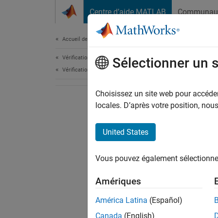
Passer au contenu
Centre d’aide MATLAB
Communau
Document
Accueil de la documentation
Vérification, validation et test
Sélectionner un 
Vérification de code
Choisissez un site web pour accéder 
locales. D’après votre position, no
United States
Vous pouvez également sélectionner 
Amériques
América Latina
(Español)
Canada
(English)