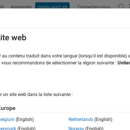
té
Apprendre
Connectez-vous
Obtenir MATLAB
ation
Options Polyspace
Résultats Polyspace
Fonctions
site web
au contenu traduit dans votre langue (lorsqu'il est disponible) e
How useful was this informat
us vous recommandons de sélectionner la région suivante :
Unite
un site web dans la liste suivante :
Europe
Belgium
(English)
Netherlands
(English)
Denmark
(English)
Norway
(English)