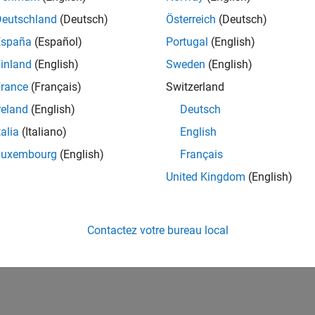
Deutschland
(Deutsch)
Österreich
(Deutsch)
España
(Español)
Portugal
(English)
inland
(English)
Sweden
(English)
rance
(Français)
Switzerland
reland
(English)
Deutsch
talia
(Italiano)
English
Luxembourg
(English)
Français
United Kingdom
(English)
Contactez votre bureau local