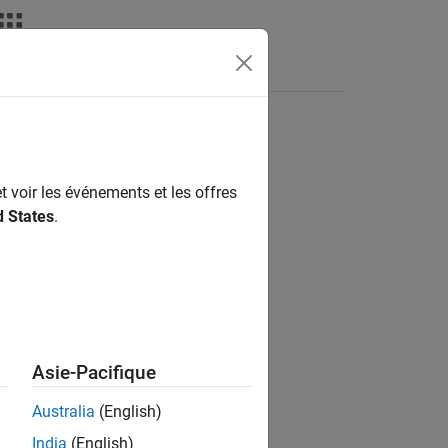
Videos
Answers
t voir les événements et les offres
ion?
d States
.
Asie-Pacifique
Australia
(English)
India
(English)