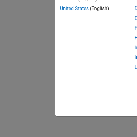
United States
(English)
F
F
I
I