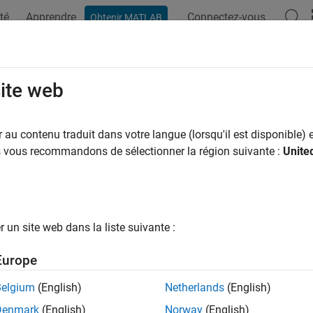
té
Apprendre
Connectez-vous
Obtenir MATLAB
ation
Options Polyspace
Résultats Polyspace
Fonctions
site web
au contenu traduit dans votre langue (lorsqu'il est disponible) e
How useful was this informat
us vous recommandons de sélectionner la région suivante :
Unite
un site web dans la liste suivante :
Europe
Belgium
(English)
Netherlands
(English)
Denmark
(English)
Norway
(English)