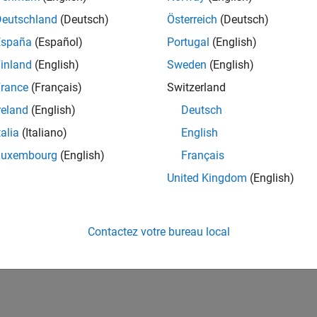
Deutschland
(Deutsch)
Österreich
(Deutsch)
España
(Español)
Portugal
(English)
inland
(English)
Sweden
(English)
rance
(Français)
Switzerland
reland
(English)
Deutsch
talia
(Italiano)
English
Luxembourg
(English)
Français
United Kingdom
(English)
Contactez votre bureau local