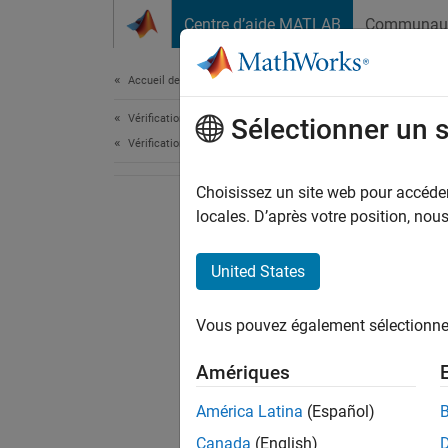
Passer au contenu
Centre d’aide MATLAB
Communau
Document
Accueil de la documentation
Vérification, validation et test
Sélectionner un 
Vérification de code
Choisissez un site web pour accéder 
locales. D’après votre position, no
United States
Vous pouvez également sélectionner 
Amériques
América Latina
(Español)
Canada
(English)