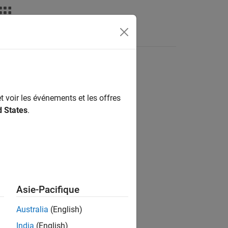
Vidéos
MATLAB Answers
t voir les événements et les offres
ion?
d States
.
Asie-Pacifique
Australia
(English)
India
(English)