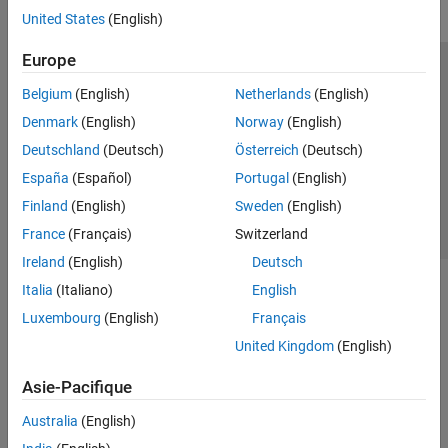
United States
(English)
Europe
Trust Center
Marques déposées
Politique de confidentialité
Belgium
(English)
Netherlands
(English)
Lutte anti-piratage
Statut des applications
Contacts locaux
Denmark
(English)
Norway
(English)
© 1994-2026 The MathWorks, Inc.
Deutschland
(Deutsch)
Österreich
(Deutsch)
España
(Español)
Portugal
(English)
Sélectionner 
France
Finland
(English)
Sweden
(English)
France
(Français)
Switzerland
Ireland
(English)
Deutsch
Italia
(Italiano)
English
Luxembourg
(English)
Français
United Kingdom
(English)
Asie-Pacifique
Australia
(English)