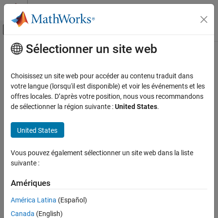
Passer au contenu
Centre d’aide MATLAB
Activer/désactiver l'affichage du menu d
Sélectionner un site web
Contenu principal
Accueil de la documentation
Vérification, validation et test
Choisissez un site web pour accéder au contenu traduit dans
Vérification de code
votre langue (lorsqu'il est disponible) et voir les événements et les
offres locales. D’après votre position, nous vous recommandons
How useful was this information?
de sélectionner la région suivante :
United States
.
United States
Vous pouvez également sélectionner un site web dans la liste
suivante :
Amériques
América Latina
(Español)
Canada
(English)