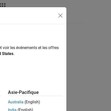
Vidéos
MATLAB Answers
t voir les événements et les offres
ion?
d States
.
Asie-Pacifique
Australia
(English)
India
(English)