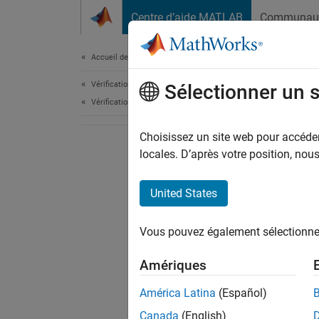
Passer au contenu
Centre d’aide MATLAB
Communau
Document
Accueil de la documentation
Vérification, validation et test
Sélectionner un 
Vérification de code
Choisissez un site web pour accéder 
locales. D’après votre position, no
United States
Vous pouvez également sélectionner 
Amériques
América Latina
(Español)
Canada
(English)