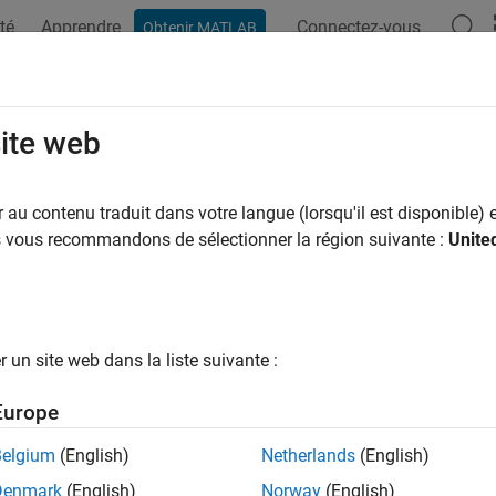
té
Apprendre
Connectez-vous
Obtenir MATLAB
ation
Options Polyspace
Résultats Polyspace
Fonctions
site web
au contenu traduit dans votre langue (lorsqu'il est disponible) e
How useful was this informat
us vous recommandons de sélectionner la région suivante :
Unite
un site web dans la liste suivante :
Europe
Belgium
(English)
Netherlands
(English)
Denmark
(English)
Norway
(English)