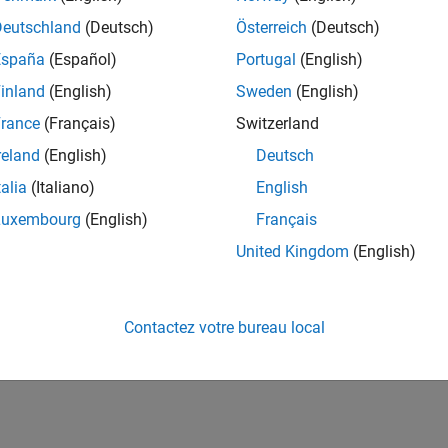
Deutschland
(Deutsch)
Österreich
(Deutsch)
España
(Español)
Portugal
(English)
inland
(English)
Sweden
(English)
rance
(Français)
Switzerland
reland
(English)
Deutsch
talia
(Italiano)
English
Luxembourg
(English)
Français
United Kingdom
(English)
Contactez votre bureau local