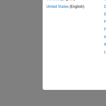
United States
(English)
F
F
I
I