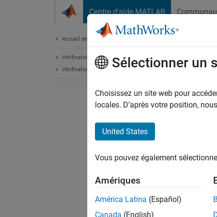
Passer au contenu
Centre d’aide MATLAB
Communau
Document
Accueil de la documentation
Vérification, validation et test
Sélectionner un 
Vérification de code
Choisissez un site web pour accéder 
locales. D’après votre position, no
United States
Vous pouvez également sélectionner 
Amériques
América Latina
(Español)
Canada
(English)