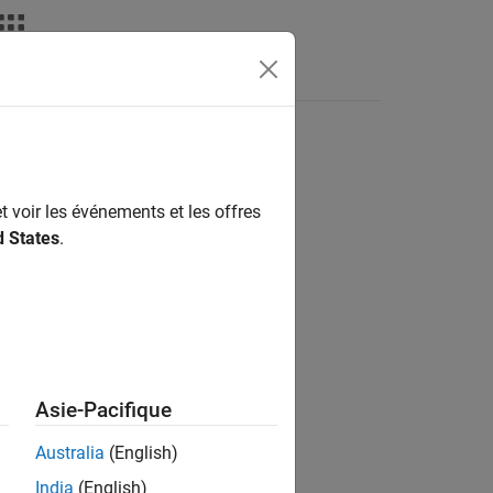
Vidéos
MATLAB Answers
t voir les événements et les offres
ion?
d States
.
Asie-Pacifique
Australia
(English)
India
(English)