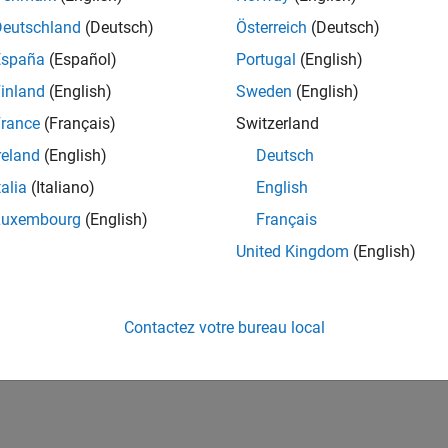
Deutschland
(Deutsch)
Österreich
(Deutsch)
España
(Español)
Portugal
(English)
inland
(English)
Sweden
(English)
rance
(Français)
Switzerland
reland
(English)
Deutsch
talia
(Italiano)
English
Luxembourg
(English)
Français
United Kingdom
(English)
Contactez votre bureau local