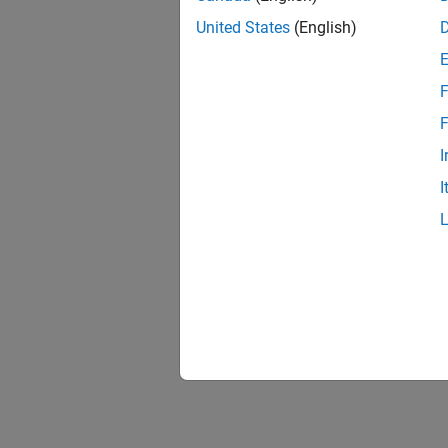
United States
(English)
F
F
I
I