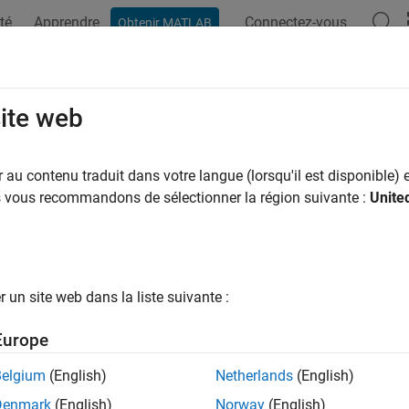
té
Apprendre
Connectez-vous
Obtenir MATLAB
ation
Options Polyspace
Résultats Polyspace
Fonctions
site web
au contenu traduit dans votre langue (lorsqu'il est disponible) e
How useful was this informat
us vous recommandons de sélectionner la région suivante :
Unite
un site web dans la liste suivante :
Europe
Belgium
(English)
Netherlands
(English)
Denmark
(English)
Norway
(English)