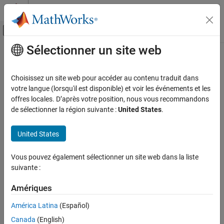
Passer au contenu
Centre d’aide MATLAB
Activer/désactiver l'affichage du menu d
Sélectionner un site web
Contenu principal
Accueil de la documentation
Troubleshoot Results Review
Vérification, validation et test
Choisissez un site web pour accéder au contenu traduit dans
Vérification de code
Unchecked code, report generation errors, unclear orange checks,
votre langue (lorsqu'il est disponible) et voir les événements et les
and so on
offres locales. D’après votre position, nous vous recommandons
Polyspace Code Prover
Understand and address the root cause of analysis results and
de sélectionner la région suivante :
United States
.
Troubleshooting in Polyspace Code Prover
troubleshoot issues with the generation of Polyspace reports.
United States
Troubleshoot Results Review
Categories
Vous pouvez également sélectionner un site web dans la liste
Troubleshoot Results Interpretation Issues
suivante :
Unchecked code, unclear orange checks and so on
Troubleshoot Report Generation
Amériques
Insufficient memory errors, unsatisfactory reports, and so on
América Latina
(Español)
How useful was this information?
Canada
(English)