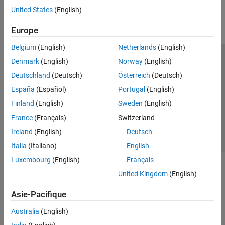
United States
(English)
Europe
Belgium
(English)
Netherlands
(English)
Denmark
(English)
Norway
(English)
Trust Center
Marques déposées
Politique de confidentialité
Deutschland
(Deutsch)
Österreich
(Deutsch)
Lutte anti-piratage
Statut des applications
Contacts locaux
España
(Español)
Portugal
(English)
© 1994-2026 The MathWorks, Inc.
Finland
(English)
Sweden
(English)
France
(Français)
Switzerland
Sélectionner 
France
Ireland
(English)
Deutsch
Italia
(Italiano)
English
Luxembourg
(English)
Français
United Kingdom
(English)
Asie-Pacifique
Australia
(English)