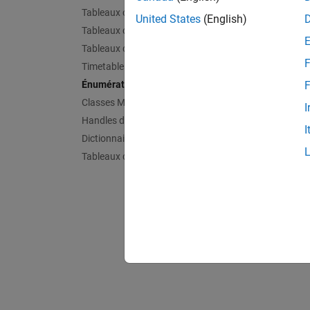
Tableaux catégoriels
Genera
United States
(English)
Tableaux de données de type datetime
Genera
Tableaux de données de type duration
F
Timetables
Custom
Énumérations
Specify
F
names.
Classes MATLAB
I
Handles de fonctions
I
Dictionnaires
Tableaux de Deep Learning