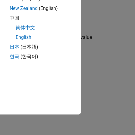
ypes
New Zealand
(English)
中国
简体中文
ted type, and control enumerated type value
English
日本
(日本語)
한국
(한국어)
ion?