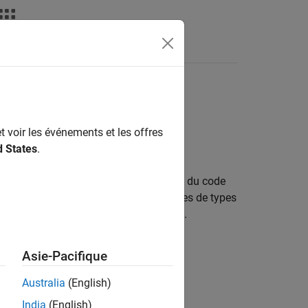
déos
MATLAB Answers
ière version en anglais.
t voir les événements et les offres
d States
.
es permettent d’améliorer la lisibilité du code
sses d’énumération doivent être dérivées de types
ion est représentée dans le code généré.
Asie-Pacifique
Australia
(English)
India
(English)