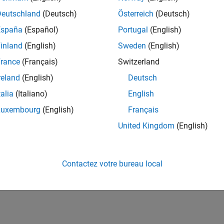
te Code for an LED Control Function That Uses Enumerated T
Deutschland
(Deutsch)
Österreich
(Deutsch)
te code for a MATLAB function that uses enumerations.
España
(Español)
Portugal
(English)
inland
(English)
Sweden
(English)
ize Enumerated Types in Generated Code
 a default enumerated value, use an externally defined enumera
rance
(Français)
Switzerland
reland
(English)
Deutsch
talia
(Italiano)
English
How useful was this informat
Luxembourg
(English)
Français
United Kingdom
(English)
Contactez votre bureau local