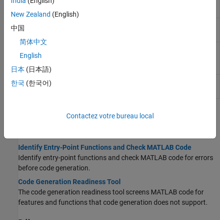
India
(English)
coder.CodeFile
Description of file containing text that is
Properties
involved in code generation
New Zealand
(English)
coder.File
Description of file without text that is
中国
Properties
involved in code generation
简体中文
coder.Message
Description of message produced
English
Properties
during code generation readiness
analysis or during code generation
日本
(日本語)
coder.ScreenerInfo
Code generation readiness information
한국
(한국어)
Properties
(depuis R2022a)
Rubriques
Contactez votre bureau local
Préparer la génération de code
Identify Entry-Point Functions and Check MATLAB Code
Identify entry-point functions and check MATLAB code for errors
before code generation.
Code Generation Readiness Tool
The code generation readiness tool screens MATLAB code for
features and functions that code generation does not support.