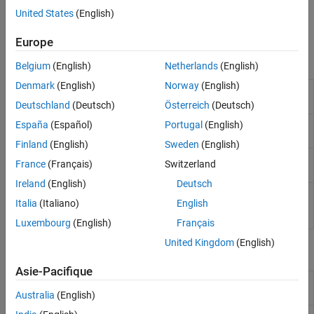
produit du code généré qui fonctionne comme prévu, générez et
United States
(English)
exécutez une fonction MEX, qui est exécutable et testable dans
l’environnement MATLAB.
Europe
Fonctions
Belgium
(English)
Netherlands
(English)
Denmark
(English)
Norway
(English)
Run test replacing calls to
MATLAB
coder.runTest
functions with calls to MEX functions
Deutschland
(Deutsch)
Österreich
(Deutsch)
Determine if function is suitable for code
España
(Español)
Portugal
(English)
coder.screener
generation
Finland
(English)
Sweden
(English)
Find locations of beginning and end of
getLineColumn
France
(Français)
Switzerland
MATLAB
code involved in code generation
Ireland
(English)
Deutsch
Export code generation readiness report to
textReport
Italia
(Italiano)
English
base workspace as a character vector
(depuis R2022a)
Luxembourg
(English)
Français
United Kingdom
(English)
Propriétés
Asie-Pacifique
coder.CallSite
Information about a function call site in
Properties
your
MATLAB
code
(depuis R2022a)
Australia
(English)