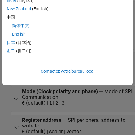
India
(English)
Board
—
Hardware board to deploy to
New Zealand
(English)
(default) |
NVIDIA Jetson TX2
Developer Kit
|
中国
NVIDIA Jetson AGX Xavier
Developer Kit
|
NVIDIA Jetson AGX Orin
Developer Kit
简体中文
|
NVIDIA Jetson Xavier NX
Developer Kit
English
|
NVIDIA Jetson Orin Nano
Developer Kit
NVIDIA Jetson Nano
Developer Kit
日本
(日本語)
한국
(한국어)
Chip Select pin
—
Pin connected to SPI
peripheral device
|
|
|
|
SPI0_CS0
SPI0_CS1
SPI1_CS0
SPI1_CS1
Contactez votre bureau local
|
|
|
SPI2_CS0
SPI2_CS1
SPI3_CS0
SPI3_CS1
Mode (Clock polarity and phase)
—
Mode of SPI
Communication
(default) |
|
|
0
1
2
3
Register address
—
SPI peripheral address to
write to
(default) | scalar | vector
0