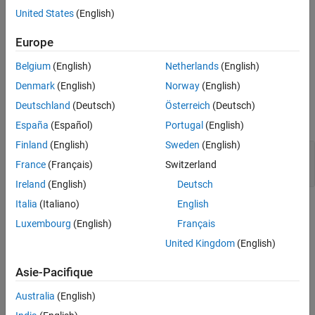
Version History
The
SPI Register Write
block writes data to a Serial Peripheral
United States
(English)
®
Interface (SPI) peripheral device connected to an NVIDIA
See Also
Jetson™ board.
Europe
Belgium
(English)
Netherlands
(English)
Ports
Denmark
(English)
Norway
(English)
Input
Deutschland
(Deutsch)
Österreich
(Deutsch)
expand all
España
(Español)
Portugal
(English)
Finland
(English)
Sweden
(English)
Port_1
—
Data to write
France
(Français)
Switzerland
scalar | vector
Ireland
(English)
Deutsch
Italia
(Italiano)
English
Parameters
Luxembourg
(English)
Français
expand all
United Kingdom
(English)
To edit block parameters interactively, use the
Property Inspector
.
Asie-Pacifique
®
From the Simulink
Toolstrip, on the
Simulation
tab, in the
Prepare
gallery, select
Property Inspector
.
Australia
(English)