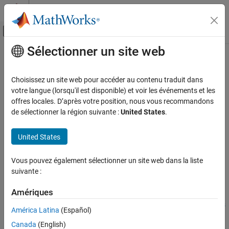
Passer au contenu
Centre d’aide MATLAB
Activer/désactiver l'affichage du menu d
Sélectionner un site web
Contenu principal
Accueil de la documentation
SPI Register Write
Génération de code
Choisissez un site web pour accéder au contenu traduit dans
Write to register of SPI device connected to
NVIDIA
Jetson
board
votre langue (lorsqu'il est disponible) et voir les événements et les
MATLAB Coder
Since R2026a
offres locales. D’après votre position, nous vous recommandons
MATLAB Coder Supported Hardware
expand all in page
de sélectionner la région suivante :
United States
.
MATLAB Coder Support Package for NVIDIA
Libraries:
Jetson and NVIDIA DRIVE Platforms
United States
NVIDIA Jetson and NVIDIA DRIVE /
Modeling
Communication
SPI Register Write
Vous pouvez également sélectionner un site web dans la liste
suivante :
Description
ON THIS PAGE
Description
Amériques
Add-On Required:
This feature requires the
MATLAB Coder
Ports
Support Package for NVIDIA Jetson and NVIDIA DRIVE Platforms
América Latina
(Español)
Parameters
add-on.
Extended Capabilities
Canada
(English)