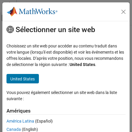
Passer au contenu
Centre d’aide MATLAB
Activer/désactiver l'affichage du menu d
Sélectionner un site web
Contenu principal
Accueil de la documentation
addPrebuildTool
Génération de code
Choisissez un site web pour accéder au contenu traduit dans
Class:
coder.make.ToolchainInfo
votre langue (lorsqu'il est disponible) et voir les événements et les
MATLAB Coder
Namespace:
coder.make
offres locales. D’après votre position, nous vous recommandons
Deployment
de sélectionner la région suivante :
United States
.
Custom Toolchain Registration
Add prebuild tool to
PrebuildTools
United States
addPrebuildTool
expand all in page
Syntax
ON THIS PAGE
Vous pouvez également sélectionner un site web dans la liste
Syntax
suivante :
h.addPrebuildTool(bldtl_name)
Description
h.addPrebuildTool(bldtl_name, bldtl_handle)
Input Arguments
Amériques
Version History
Description
América Latina
(Español)
See Also
Canada
(English)
creates a
object and
.addPrebuildTool(
)
BuildTool
h
bldtl_name