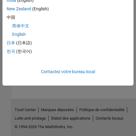
India
(English)
Introduced in R2013a
New Zealand
(English)
中国
See Also
简体中文
|
|
getPrebuildTool
removePrebuildTool
setPrebuildTool
English
日本
(日本語)
Topics
한국
(한국어)
Add Custom Toolchains to MATLAB® Coder™ Build Process
How useful was this information?
Contactez votre bureau local
Trust Center
Marques déposées
Politique de confidentialité
Lutte anti-piratage
Statut des applications
Contacts locaux
© 1994-2026 The MathWorks, Inc.