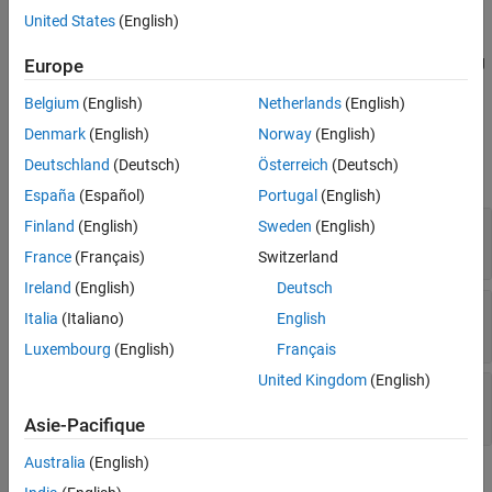
adds it to the
property.
PrebuildTools
United States
(English)
adds an existing
.addPrebuildTool(
,
)
Europe
h
bldtl_name
bldtl_handle
object to the
property.
BuildTool
PrebuildTools
Belgium
(English)
Netherlands
(English)
Input Arguments
Denmark
(English)
Norway
(English)
Deutschland
(Deutsch)
Österreich
(Deutsch)
expand all
España
(Español)
Portugal
(English)
—
ToolchainInfo object handle
Finland
(English)
Sweden
(English)
h
variable
France
(Français)
Switzerland
Ireland
(English)
Deutsch
—
Build tool name
bldtl_name
Italia
(Italiano)
English
character vector
|
string scalar
Luxembourg
(English)
Français
United Kingdom
(English)
—
BuildTool object handle
bldtl_handle
variable
Asie-Pacifique
Australia
(English)
Version History