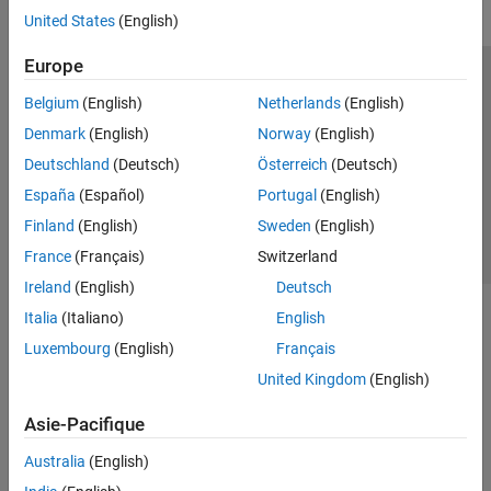
United States
(English)
Europe
Trust Center
Marques déposées
Politique de confidentialité
Belgium
(English)
Netherlands
(English)
Lutte anti-piratage
Statut des applications
Contacts locaux
Denmark
(English)
Norway
(English)
© 1994-2026 The MathWorks, Inc.
Deutschland
(Deutsch)
Österreich
(Deutsch)
España
(Español)
Portugal
(English)
Sélectionner 
France
Finland
(English)
Sweden
(English)
France
(Français)
Switzerland
Ireland
(English)
Deutsch
Italia
(Italiano)
English
Luxembourg
(English)
Français
United Kingdom
(English)
Asie-Pacifique
Australia
(English)