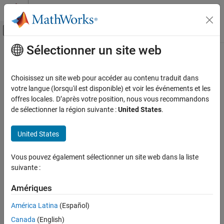
Passer au contenu
Centre d’aide MATLAB
Activer/désactiver l'affichage du menu d
Sélectionner un site web
Contenu principal
Accueil de la documentation
Génération de code
Choisissez un site web pour accéder au contenu traduit dans
votre langue (lorsqu'il est disponible) et voir les événements et les
offres locales. D’après votre position, nous vous recommandons
How useful was this information?
de sélectionner la région suivante :
United States
.
United States
Vous pouvez également sélectionner un site web dans la liste
suivante :
Amériques
América Latina
(Español)
Canada
(English)