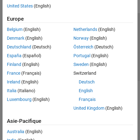
United States
(English)
Europe
Trust Center
Marques déposées
Politique de confidentialité
Belgium
(English)
Netherlands
(English)
Lutte anti-piratage
Statut des applications
Contacts locaux
Denmark
(English)
Norway
(English)
© 1994-2026 The MathWorks, Inc.
Deutschland
(Deutsch)
Österreich
(Deutsch)
España
(Español)
Portugal
(English)
Sélectionner 
France
Finland
(English)
Sweden
(English)
France
(Français)
Switzerland
Ireland
(English)
Deutsch
Italia
(Italiano)
English
Luxembourg
(English)
Français
United Kingdom
(English)
Asie-Pacifique
Australia
(English)