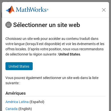
Passer au contenu
Centre d’aide MATLAB
Activer/désactiver l'affichage du menu d
Sélectionner un site web
Contenu principal
Accueil de la documentation
Génération de code
Choisissez un site web pour accéder au contenu traduit dans
votre langue (lorsqu'il est disponible) et voir les événements et les
offres locales. D’après votre position, nous vous recommandons
How useful was this information?
de sélectionner la région suivante :
United States
.
United States
Vous pouvez également sélectionner un site web dans la liste
suivante :
Amériques
América Latina
(Español)
Canada
(English)