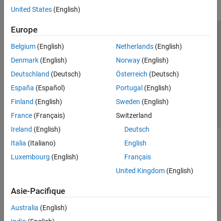
United States
(English)
Europe
Trust Center
Marques déposées
Politique de confidentialité
Belgium
(English)
Netherlands
(English)
Lutte anti-piratage
Statut des applications
Contacts locaux
Denmark
(English)
Norway
(English)
© 1994-2026 The MathWorks, Inc.
Deutschland
(Deutsch)
Österreich
(Deutsch)
España
(Español)
Portugal
(English)
Sélectionner 
France
Finland
(English)
Sweden
(English)
France
(Français)
Switzerland
Ireland
(English)
Deutsch
Italia
(Italiano)
English
Luxembourg
(English)
Français
United Kingdom
(English)
Asie-Pacifique
Australia
(English)