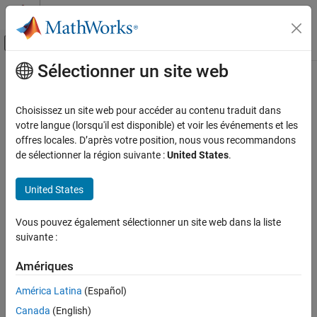
Passer au contenu
Centre d’aide MATLAB
Activer/désactiver l'affichage du menu d
Sélectionner un site web
Contenu principal
Accueil de la documentation
Télécommunications
Choisissez un site web pour accéder au contenu traduit dans
votre langue (lorsqu'il est disponible) et voir les événements et les
offres locales. D’après votre position, nous vous recommandons
How useful was this information?
de sélectionner la région suivante :
United States
.
United States
Vous pouvez également sélectionner un site web dans la liste
suivante :
Amériques
América Latina
(Español)
Canada
(English)