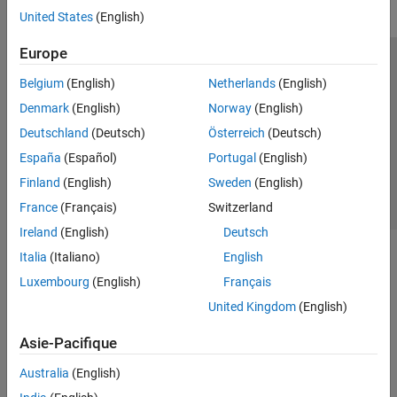
United States
(English)
Europe
Trust Center
Marques déposées
Politique de confidentialité
Belgium
(English)
Netherlands
(English)
Lutte anti-piratage
Statut des applications
Contacts locaux
Denmark
(English)
Norway
(English)
© 1994-2026 The MathWorks, Inc.
Deutschland
(Deutsch)
Österreich
(Deutsch)
España
(Español)
Portugal
(English)
Sélectionner 
France
Finland
(English)
Sweden
(English)
France
(Français)
Switzerland
Ireland
(English)
Deutsch
Italia
(Italiano)
English
Luxembourg
(English)
Français
United Kingdom
(English)
Asie-Pacifique
Australia
(English)