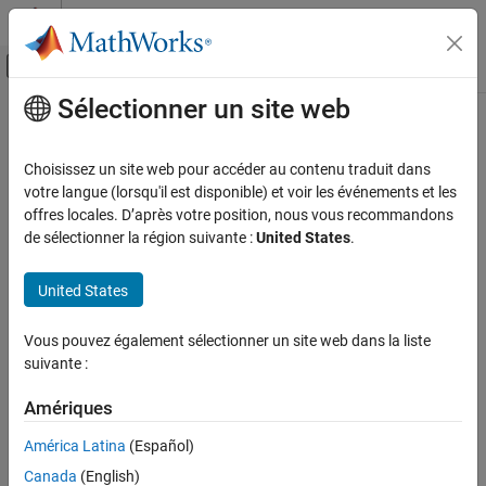
Passer au contenu
Centre d’aide MATLAB
Activer/désactiver l'affichage du menu d
Sélectionner un site web
Contenu principal
Accueil de la documentation
Télécommunications
Choisissez un site web pour accéder au contenu traduit dans
votre langue (lorsqu'il est disponible) et voir les événements et les
offres locales. D’après votre position, nous vous recommandons
How useful was this information?
de sélectionner la région suivante :
United States
.
United States
Vous pouvez également sélectionner un site web dans la liste
suivante :
Amériques
América Latina
(Español)
Canada
(English)