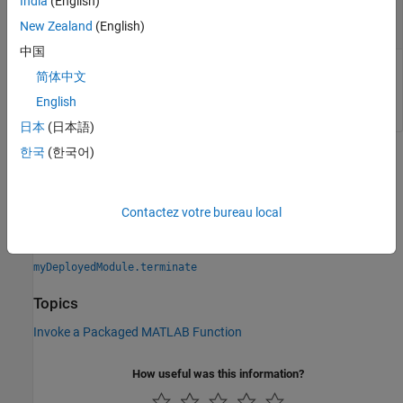
India
(English)
functions
®
Python
object
New Zealand
(English)
中国
Output a handle to deployed MATLAB functions, returned as
简体中文
a Python object used to execute deployed MATLAB functions.
English
日本
(日本語)
한국
(한국어)
Version History
Introduced before R2006a
Contactez votre bureau local
See Also
myDeployedModule.terminate
Topics
Invoke a Packaged MATLAB Function
How useful was this information?