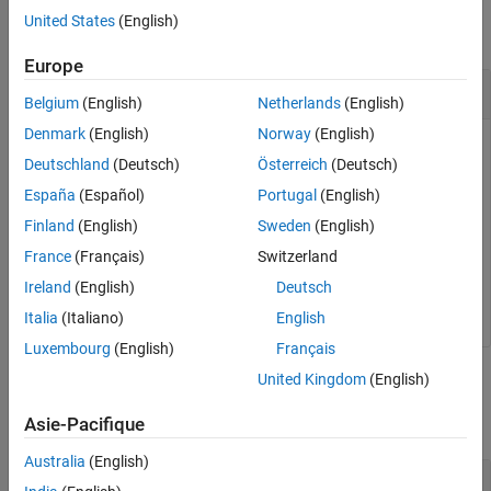
United States
(English)
collapse all
Europe
Create a Handle to a Deployed
MATLAB
Function
Belgium
(English)
Netherlands
(English)
Denmark
(English)
Norway
(English)
This example shows how to create a handle to a package
Deutschland
(Deutsch)
Österreich
(Deutsch)
named
. This handle is then used for calling
myDeployedModule
a deployed MATLAB function called
.
makesqr
España
(Español)
Portugal
(English)
Finland
(English)
Sweden
(English)
import myDeployedModule myobj =
France
(Français)
Switzerland
myDeployedModule.initialize()
print(myobj.makesqr(3)) myobj.terminate()
Ireland
(English)
Deutsch
Italia
(Italiano)
English
Luxembourg
(English)
Français
United Kingdom
(English)
Output Arguments
Asie-Pacifique
collapse all
Australia
(English)
— Output a handle to deployed MATLAB
myobj