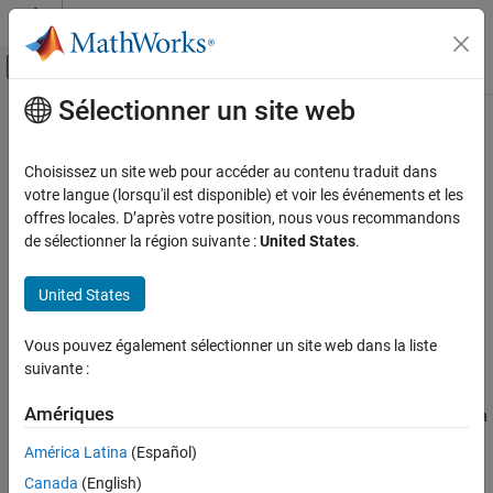
Passer au contenu
Centre d’aide MATLAB
Activer/désactiver l'affichage du menu d
Sélectionner un site web
Contenu principal
Accueil de la documentation
myDeployedModule.initialize
Application Deployment
Choisissez un site web pour accéder au contenu traduit dans
Python
module to initialize package and return a handle
votre langue (lorsqu'il est disponible) et voir les événements et les
MATLAB Compiler SDK
offres locales. D’après votre position, nous vous recommandons
Python Package Integration
collapse all in page
de sélectionner la région suivante :
United States
.
Syntax
myDeployedModule.initialize
United States
ON THIS PAGE
myobj = myDeployedModule.initialize()
Description
Syntax
Vous pouvez également sélectionner un site web dans la liste
Description
suivante :
initializes a package
= myDeployedModule.initialize()
myobj
Examples
®
consisting of one or more deployed MATLAB
functions. The
Output Arguments
Amériques
return value is used as a handle on which any of the functions can
Version History
be executed.
América Latina
(Español)
See Also
Canada
(English)
Examples