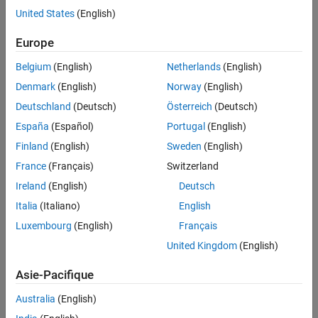
ON THIS PAGE
United States
(English)
Characterize ICs and measure behavior of the circuit and IC
See Also
components.
Europe
Configure the sampling rate of the
Analog Discovery
device.
Belgium
(English)
Netherlands
(English)
Denmark
(English)
Norway
(English)
Trigger the start of your data acquisition.
Deutschland
(Deutsch)
Österreich
(Deutsch)
Find and display Digilent
Analog Discovery
device settings.
España
(Español)
Portugal
(English)
Finland
(English)
Sweden
(English)
See Also
France
(Français)
Switzerland
Topics
Ireland
(English)
Deutsch
Getting Started Acquiring Data with Digilent Analog Discovery
Italia
(Italiano)
English
Getting Started Generating Data with Digilent Analog Discovery
Luxembourg
(English)
Français
Install Hardware Support Package for Vendor Support
United Kingdom
(English)
How useful was this information?
Asie-Pacifique
Australia
(English)