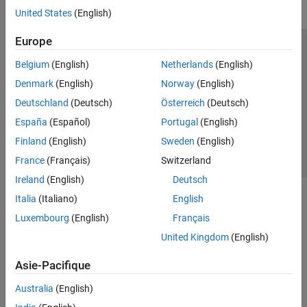
United States
(English)
Europe
Trust Center
Marques déposées
Politique de confidentialité
Belgium
(English)
Netherlands
(English)
Lutte anti-piratage
Statut des applications
Contacts locaux
Denmark
(English)
Norway
(English)
© 1994-2026 The MathWorks, Inc.
Deutschland
(Deutsch)
Österreich
(Deutsch)
España
(Español)
Portugal
(English)
Sélectionner 
France
Finland
(English)
Sweden
(English)
France
(Français)
Switzerland
Ireland
(English)
Deutsch
Italia
(Italiano)
English
Luxembourg
(English)
Français
United Kingdom
(English)
Asie-Pacifique
Australia
(English)