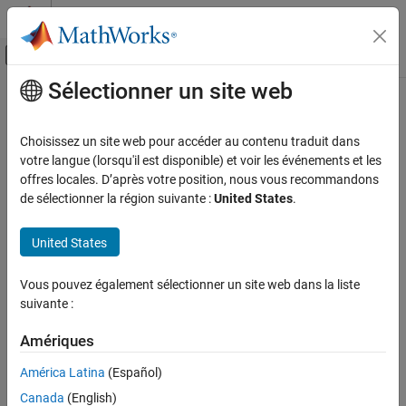
Passer au contenu
Centre d’aide MATLAB
Activer/désactiver l'affichage du menu d
Sélectionner un site web
Contenu principal
Accueil de la documentation
Test and Measurement
Choisissez un site web pour accéder au contenu traduit dans
votre langue (lorsqu'il est disponible) et voir les événements et les
offres locales. D’après votre position, nous vous recommandons
How useful was this information?
de sélectionner la région suivante :
United States
.
United States
Vous pouvez également sélectionner un site web dans la liste
suivante :
Amériques
América Latina
(Español)
Canada
(English)