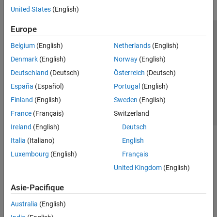
United States
(English)
Europe
Trust Center
Marques déposées
Politique de confidentialité
Belgium
(English)
Netherlands
(English)
Lutte anti-piratage
Statut des applications
Contacts locaux
Denmark
(English)
Norway
(English)
© 1994-2026 The MathWorks, Inc.
Deutschland
(Deutsch)
Österreich
(Deutsch)
España
(Español)
Portugal
(English)
Sélectionner 
France
Finland
(English)
Sweden
(English)
France
(Français)
Switzerland
Ireland
(English)
Deutsch
Italia
(Italiano)
English
Luxembourg
(English)
Français
United Kingdom
(English)
Asie-Pacifique
Australia
(English)