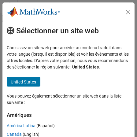
Passer au contenu
Centre d’aide MATLAB
Activer/désactiver l'affichage du menu d
Sélectionner un site web
Contenu principal
Accueil de la documentation
Reporting and Database Access
Choisissez un site web pour accéder au contenu traduit dans
Computational Finance
votre langue (lorsqu'il est disponible) et voir les événements et les
offres locales. D’après votre position, nous vous recommandons
How useful was this information?
de sélectionner la région suivante :
United States
.
United States
Vous pouvez également sélectionner un site web dans la liste
suivante :
Amériques
América Latina
(Español)
Canada
(English)