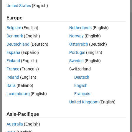
United States
(English)
Europe
Trust Center
Marques déposées
Politique de confidentialité
Belgium
(English)
Netherlands
(English)
Lutte anti-piratage
Statut des applications
Contacts locaux
Denmark
(English)
Norway
(English)
© 1994-2026 The MathWorks, Inc.
Deutschland
(Deutsch)
Österreich
(Deutsch)
España
(Español)
Portugal
(English)
Sélectionner 
France
Finland
(English)
Sweden
(English)
France
(Français)
Switzerland
Ireland
(English)
Deutsch
Italia
(Italiano)
English
Luxembourg
(English)
Français
United Kingdom
(English)
Asie-Pacifique
Australia
(English)