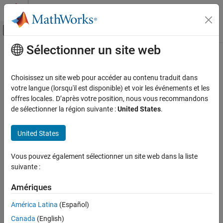
Passer au contenu
Centre d’aide MATLAB
Activer/désactiver l'affichage du menu d
Sélectionner un site web
Contenu principal
Accueil de la documentation
Computational Finance
Choisissez un site web pour accéder au contenu traduit dans
votre langue (lorsqu'il est disponible) et voir les événements et les
offres locales. D’après votre position, nous vous recommandons
How useful was this information?
de sélectionner la région suivante :
United States
.
United States
Vous pouvez également sélectionner un site web dans la liste
suivante :
Amériques
América Latina
(Español)
Canada
(English)