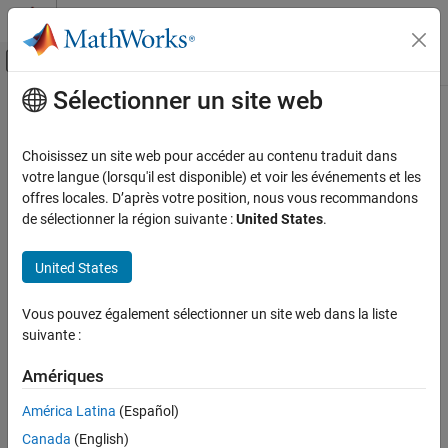
Passer au contenu
Centre d’aide MATLAB
Activer/désactiver l'affichage du menu d
Sélectionner un site web
Contenu principal
Accueil de la documentation
Code Generation
Choisissez un site web pour accéder au contenu traduit dans
votre langue (lorsqu'il est disponible) et voir les événements et les
How useful was this information?
offres locales. D’après votre position, nous vous recommandons
de sélectionner la région suivante :
United States
.
United States
Vous pouvez également sélectionner un site web dans la liste
suivante :
Amériques
América Latina
(Español)
Canada
(English)