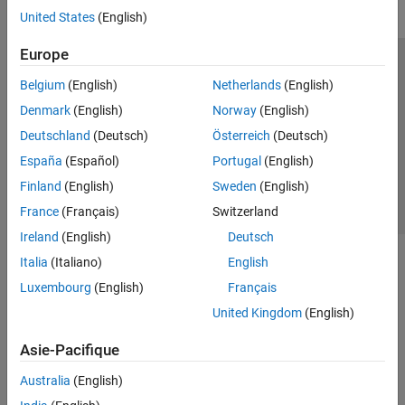
United States
(English)
Europe
Trust Center
Marques déposées
Politique de confidentialité
Belgium
(English)
Netherlands
(English)
Lutte anti-piratage
Statut des applications
Contacts locaux
Denmark
(English)
Norway
(English)
© 1994-2026 The MathWorks, Inc.
Deutschland
(Deutsch)
Österreich
(Deutsch)
España
(Español)
Portugal
(English)
Sélectionner 
France
Finland
(English)
Sweden
(English)
France
(Français)
Switzerland
Ireland
(English)
Deutsch
Italia
(Italiano)
English
Luxembourg
(English)
Français
United Kingdom
(English)
Asie-Pacifique
Australia
(English)