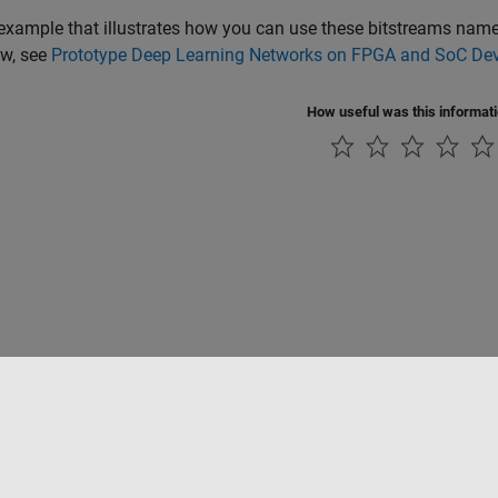
example that illustrates how you can use these bitstreams nam
ow, see
Prototype Deep Learning Networks on FPGA and SoC De
How useful was this informat
ialité
Lutte anti-piratage
Statut des applications
Contacts locaux