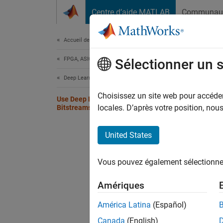
Passer au contenu
Centre d’aide MATLAB
Communau
Document
Accueil de la documentation
FPGA, ASIC, and SoC Development
Use
Sélectionner un 
Deep Learning HDL Toolbox
The De
Choisissez un site web pour accéder 
Use Deep Learning on FPGA
deep le
locales. D’après votre position, no
Bitstreams
This ta
United States
Targe
Vous pouvez également sélectionner 
Xilinx
Amériques
América Latina
(Español)
Xilin
Canada
(English)