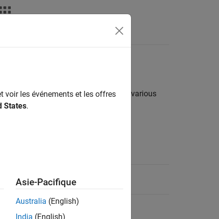
s
tstreams that you can use to deploy various
t voir les événements et les offres
d States
.
es, and bitstream names.
Bitstream Name
'
'
zc706_single
Asie-Pacifique
Australia
(English)
'
'
zc706_int8
India
(English)