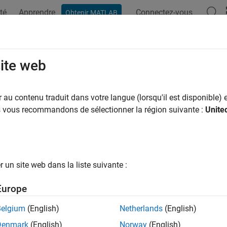
té
Apprendre
Connectez-vous
Obtenir MATLAB
ation
Examples
Functions
Blocks
Videos
Answer
 Deep Learning on FPGA Bitstreams
site web
ep Learning HDL Toolbox™ hardware support packages provide bi
au contenu traduit dans votre langue (lorsqu'il est disponible) e
arning networks on the target platform.
us vous recommandons de sélectionner la région suivante :
Unite
ble illustrates the mapping between the target boards, data typ
t Board
Data Type
un site web dans la liste suivante :
®
®
Zynq
-7000 ZC706
single
Europe
Belgium
(English)
Netherlands
(English)
x Zynq-7000 ZC706
int8
Denmark
(English)
Norway
(English)