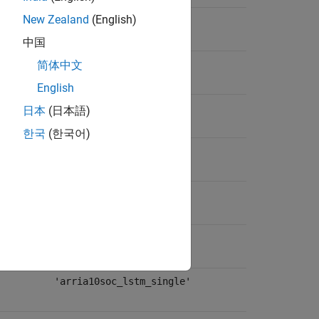
New Zealand
(English)
zc706_lstm_single
中国
'
'
zcu102_single
简体中文
English
'
'
zcu102_int8
日本
(日本語)
한국
(한국어)
zcu102_lstm_single
'
'
arria10soc_single
'
'
arria10soc_int8
'arria10soc_lstm_single'