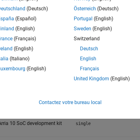
Deutschland
(Deutsch)
Österreich
(Deutsch)
x Zynq-7000 ZC706
single
España
(Español)
Portugal
(English)
x Zynq UltraScale™ ZCU102
single
inland
(English)
Sweden
(English)
rance
(Français)
Switzerland
x Zynq UltraScale ZCU102
int8
reland
(English)
Deutsch
talia
(Italiano)
English
x Zynq UltraScale ZCU102
single
Luxembourg
(English)
Français
United Kingdom
(English)
®
Arria
10 SoC development kit
single
Contactez votre bureau local
 Arria 10 SoC development kit
int8
 Arria 10 SoC development kit
single