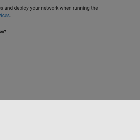
es and deploy your network when running the
vices
.
ion?
Sélectionner un site web
France