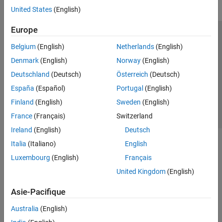
United States
(English)
Europe
Trust Center
Marques déposées
Politique de confidentialité
Belgium
(English)
Netherlands
(English)
Lutte anti-piratage
Statut des applications
Contacts locaux
Denmark
(English)
Norway
(English)
© 1994-2026 The MathWorks, Inc.
Deutschland
(Deutsch)
Österreich
(Deutsch)
España
(Español)
Portugal
(English)
Sélectionner 
France
Finland
(English)
Sweden
(English)
France
(Français)
Switzerland
Ireland
(English)
Deutsch
Italia
(Italiano)
English
Luxembourg
(English)
Français
United Kingdom
(English)
Asie-Pacifique
Australia
(English)