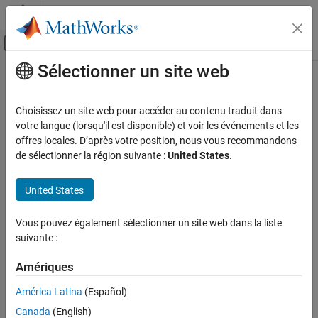
Passer au contenu
Centre d’aide MATLAB
Activer/désactiver l'affichage du menu d
Sélectionner un site web
Contenu principal
Accueil de la documentation
FPGA, ASIC, and SoC Development
Choisissez un site web pour accéder au contenu traduit dans
votre langue (lorsqu'il est disponible) et voir les événements et les
offres locales. D’après votre position, nous vous recommandons
How useful was this information?
de sélectionner la région suivante :
United States
.
United States
Vous pouvez également sélectionner un site web dans la liste
suivante :
Amériques
América Latina
(Español)
Canada
(English)