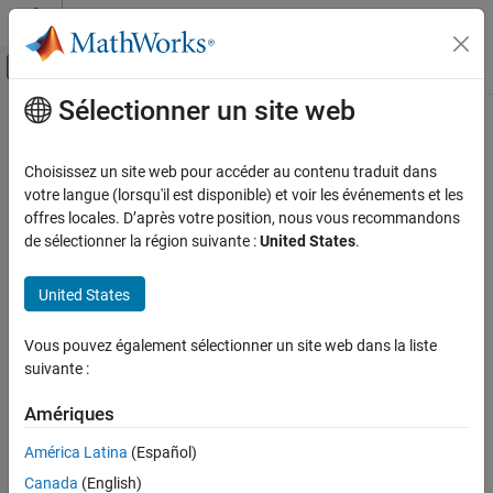
Passer au contenu
Centre d’aide MATLAB
Activer/désactiver l'affichage du menu d
Sélectionner un site web
Contenu principal
Accueil de la documentation
IA et statistiques
Choisissez un site web pour accéder au contenu traduit dans
votre langue (lorsqu'il est disponible) et voir les événements et les
offres locales. D’après votre position, nous vous recommandons
How useful was this information?
de sélectionner la région suivante :
United States
.
United States
Vous pouvez également sélectionner un site web dans la liste
suivante :
Amériques
América Latina
(Español)
Canada
(English)