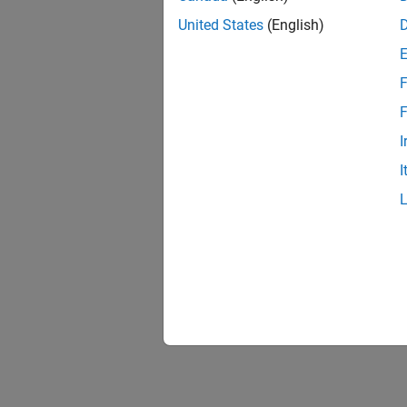
United States
(English)
F
F
I
I