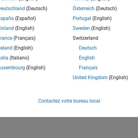
Deutschland
(Deutsch)
Österreich
(Deutsch)
España
(Español)
Portugal
(English)
inland
(English)
Sweden
(English)
rance
(Français)
Switzerland
reland
(English)
Deutsch
talia
(Italiano)
English
Luxembourg
(English)
Français
United Kingdom
(English)
Contactez votre bureau local