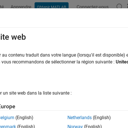
té
Apprendre
Connectez-vous
Obtenir MATLAB
ation
Exemples
Fonctions
Blocs
Applications
Vi
site web
au contenu traduit dans votre langue (lorsqu'il est disponible) e
How useful was this informat
us vous recommandons de sélectionner la région suivante :
Unite
un site web dans la liste suivante :
Europe
Belgium
(English)
Netherlands
(English)
Denmark
(English)
Norway
(English)