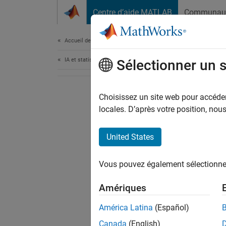
Passer au contenu
Centre d’aide MATLAB
Communau
Document
Accueil de la documentation
IA et statistiques
Sélectionner un 
Choisissez un site web pour accéder 
locales. D’après votre position, no
United States
Vous pouvez également sélectionner 
Amériques
América Latina
(Español)
Canada
(English)