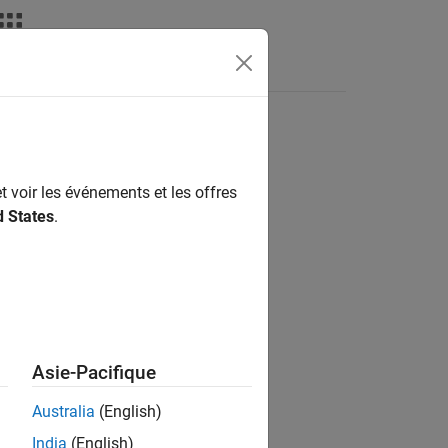
déos
MATLAB Answers
t voir les événements et les offres
ion?
d States
.
Asie-Pacifique
Australia
(English)
India
(English)