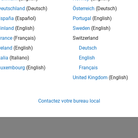
Deutschland
(Deutsch)
Österreich
(Deutsch)
España
(Español)
Portugal
(English)
inland
(English)
Sweden
(English)
rance
(Français)
Switzerland
reland
(English)
Deutsch
talia
(Italiano)
English
Luxembourg
(English)
Français
United Kingdom
(English)
Contactez votre bureau local