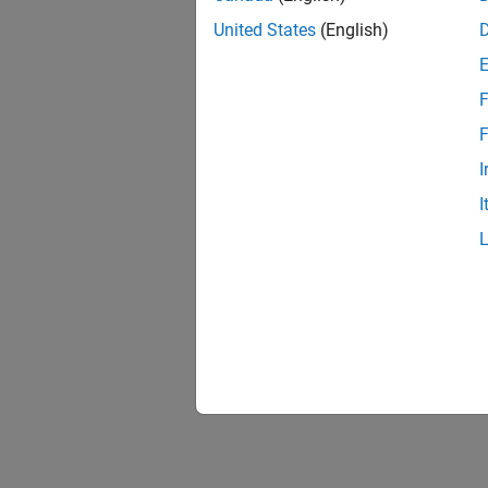
United States
(English)
F
F
I
I