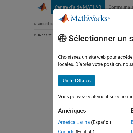
Passer au contenu
Centre d’aide MATLAB
Communau
Document
Accueil de la documentation
IA et statistiques
Sélectionner un 
Choisissez un site web pour accéder 
locales. D’après votre position, no
United States
Vous pouvez également sélectionner 
Amériques
América Latina
(Español)
Canada
(English)