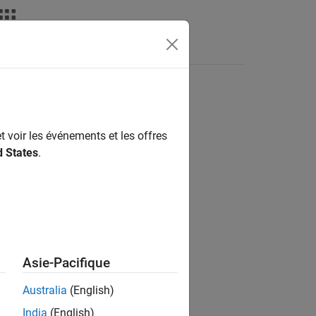
déos
MATLAB Answers
t voir les événements et les offres
ion?
d States
.
Asie-Pacifique
Australia
(English)
India
(English)