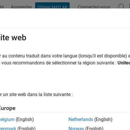
té
Apprendre
Connectez-vous
Obtenir MATLAB
ation
Exemples
Fonctions
Blocs
Applications
Vi
site web
au contenu traduit dans votre langue (lorsqu'il est disponible) e
How useful was this informat
us vous recommandons de sélectionner la région suivante :
Unite
un site web dans la liste suivante :
Europe
Belgium
(English)
Netherlands
(English)
Denmark
(English)
Norway
(English)