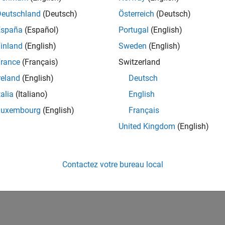
Deutschland
(Deutsch)
Österreich
(Deutsch)
España
(Español)
Portugal
(English)
inland
(English)
Sweden
(English)
rance
(Français)
Switzerland
reland
(English)
Deutsch
talia
(Italiano)
English
Luxembourg
(English)
Français
United Kingdom
(English)
Contactez votre bureau local