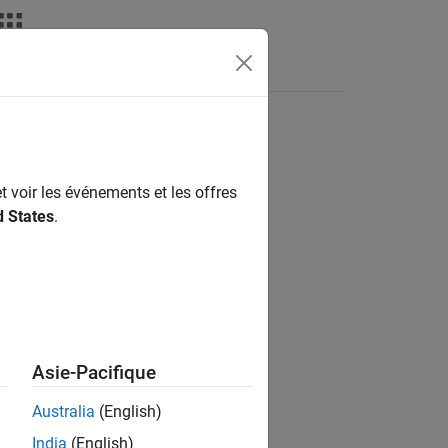
Videos
Answers
t voir les événements et les offres
ion?
d States
.
Asie-Pacifique
Australia
(English)
India
(English)