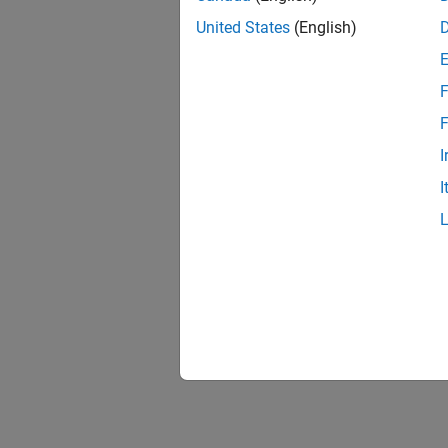
United States
(English)
F
F
I
I