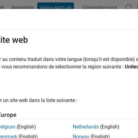
té
Apprendre
Connectez-vous
Obtenir MATLAB
ation
Examples
Functions
Blocks
Apps
Scenes
site web
au contenu traduit dans votre langue (lorsqu'il est disponible) e
How useful was this informat
us vous recommandons de sélectionner la région suivante :
Unite
un site web dans la liste suivante :
Europe
Belgium
(English)
Netherlands
(English)
Denmark
(English)
Norway
(English)