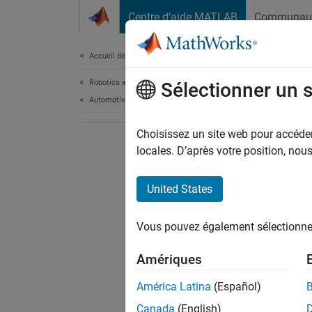
Passer au contenu
Centre d’aide MATLAB
Communau
Document
Accueil de la documentation
Robotics and Autonomous Systems
Sélectionner un 
Automotive
Choisissez un site web pour accéder 
locales. D’après votre position, no
United States
Vous pouvez également sélectionner 
Amériques
América Latina
(Español)
Canada
(English)