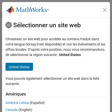
Passer au contenu
Centre d’aide MATLAB
Activer/désactiver l'affichage du menu d
Sélectionner un site web
Contenu principal
Accueil de la documentation
Robotics and Autonomous Systems
Choisissez un site web pour accéder au contenu traduit dans
Automotive
votre langue (lorsqu'il est disponible) et voir les événements et les
offres locales. D’après votre position, nous vous recommandons
How useful was this information?
de sélectionner la région suivante :
United States
.
United States
Vous pouvez également sélectionner un site web dans la liste
suivante :
Amériques
América Latina
(Español)
Canada
(English)