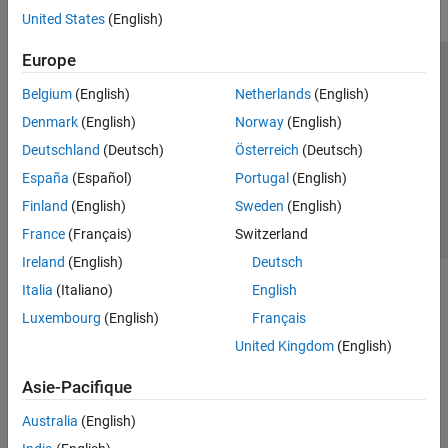
United States
(English)
Europe
Trust Center
Marques déposées
Politique de confidentialité
Belgium
(English)
Netherlands
(English)
Lutte anti-piratage
Statut des applications
Contacts locaux
Denmark
(English)
Norway
(English)
© 1994-2026 The MathWorks, Inc.
Deutschland
(Deutsch)
Österreich
(Deutsch)
España
(Español)
Portugal
(English)
Sélectionner 
France
Finland
(English)
Sweden
(English)
France
(Français)
Switzerland
Ireland
(English)
Deutsch
Italia
(Italiano)
English
Luxembourg
(English)
Français
United Kingdom
(English)
Asie-Pacifique
Australia
(English)