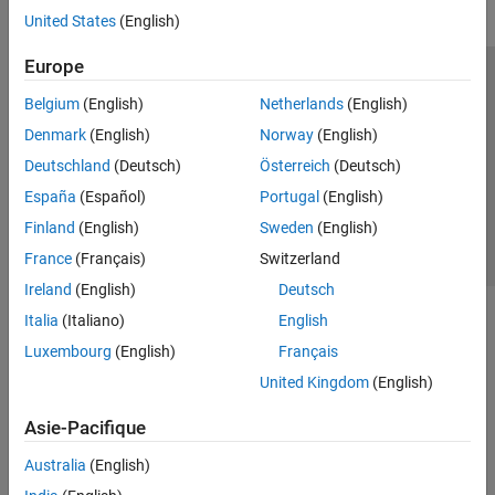
United States
(English)
Europe
Trust Center
Marques déposées
Politique de confidentialité
Belgium
(English)
Netherlands
(English)
Lutte anti-piratage
Statut des applications
Contacts locaux
Denmark
(English)
Norway
(English)
© 1994-2026 The MathWorks, Inc.
Deutschland
(Deutsch)
Österreich
(Deutsch)
España
(Español)
Portugal
(English)
Sélectionner 
France
Finland
(English)
Sweden
(English)
France
(Français)
Switzerland
Ireland
(English)
Deutsch
Italia
(Italiano)
English
Luxembourg
(English)
Français
United Kingdom
(English)
Asie-Pacifique
Australia
(English)