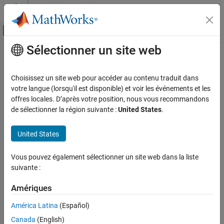
Passer au contenu
Centre d’aide MATLAB
Activer/désactiver l'affichage du menu d
Sélectionner un site web
Contenu principal
Accueil de la documentation
Robotics and Autonomous Systems
Choisissez un site web pour accéder au contenu traduit dans
Automotive
votre langue (lorsqu'il est disponible) et voir les événements et les
offres locales. D’après votre position, nous vous recommandons
How useful was this information?
de sélectionner la région suivante :
United States
.
United States
Vous pouvez également sélectionner un site web dans la liste
suivante :
Amériques
América Latina
(Español)
Canada
(English)