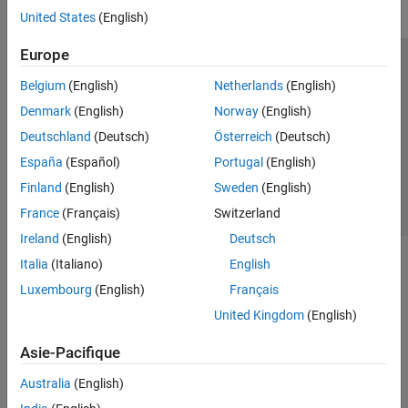
United States
(English)
Europe
Trust Center
Marques déposées
Politique de confidentialité
Belgium
(English)
Netherlands
(English)
Lutte anti-piratage
Statut des applications
Contacts locaux
Denmark
(English)
Norway
(English)
© 1994-2026 The MathWorks, Inc.
Deutschland
(Deutsch)
Österreich
(Deutsch)
España
(Español)
Portugal
(English)
Sélectionner 
France
Finland
(English)
Sweden
(English)
France
(Français)
Switzerland
Ireland
(English)
Deutsch
Italia
(Italiano)
English
Luxembourg
(English)
Français
United Kingdom
(English)
Asie-Pacifique
Australia
(English)