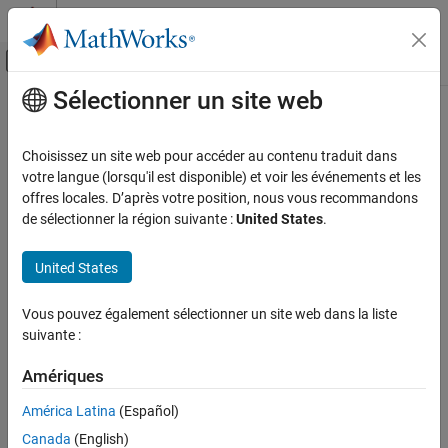
Passer au contenu
Centre d’aide MATLAB
Activer/désactiver l'affichage du menu d
Sélectionner un site web
Contenu principal
Accueil de la documentation
Robotics and Autonomous Systems
Choisissez un site web pour accéder au contenu traduit dans
Automotive
votre langue (lorsqu'il est disponible) et voir les événements et les
offres locales. D’après votre position, nous vous recommandons
How useful was this information?
de sélectionner la région suivante :
United States
.
United States
Vous pouvez également sélectionner un site web dans la liste
suivante :
Amériques
América Latina
(Español)
Canada
(English)